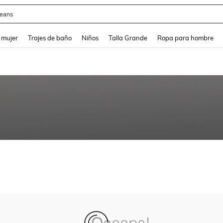
eans
and down arrow keys to navigate search Búsqueda reciente and Busca y Encuentr
 mujer
Trajes de baño
Niños
Talla Grande
Ropa para hombre