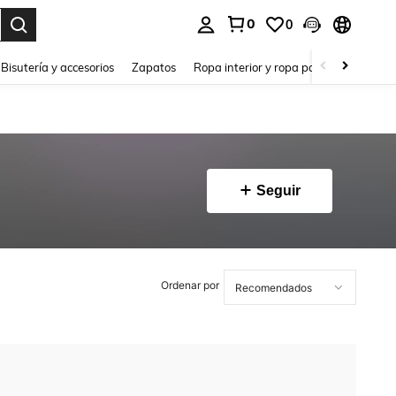
0
0
a. Press Enter to select.
Bisutería y accesorios
Zapatos
Ropa interior y ropa para dormir
Ho
Seguir
Ordenar por