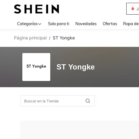
J
Use up 
Categorías
Solo para ti
Novedades
Ofertas
Ropa de
Página principal
ST Yongke
/
ST Yongke