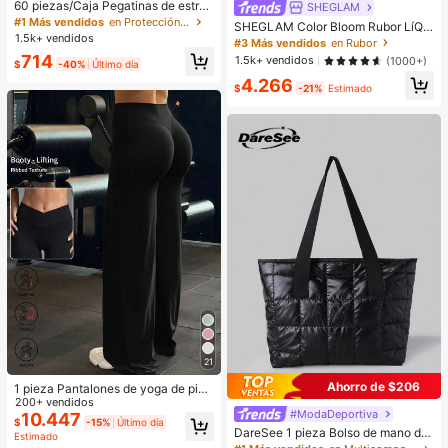
60 piezas/Caja Pegatinas de estrell
SHEGLAM
a lindas - Pegatinas faciales, sin al
#1 Más vendidos
en Protección de la piel
SHEGLAM Color Bloom Rubor LíQui
cohol, sin fragancia, suaves en la pi
1.5k+ vendidos
do Acabado Mate-Love Cake Color
#3 Más vendidos
en Rubor
el, fáciles de aplicar, resistentes al
ete Marca De Belleza CosméTica
714
1.5k+ vendidos
(1000+)
agua, ideales para decoraciones de
$
-40%
Último día
Maquillaje Para Mujeres Y NiñAs
fiesta, pegatinas faciales, espejos d
4.266
$
-21%
Estimado
e maquillaje, adecuadas para maqu
illaje, decoración de habitaciones, t
ocador, viajes, dormitorio, accesori
os de maquillaje, colores: rosa, negr
o, amarillo, blanco, verde, multicolo
r, tono de piel. Incluye 1 paquete de
40 piezas/hoja
21
Ahorro de $206
1 pieza Pantalones de yoga de pier
na ancha de unicolor para mujer, có
200+ vendidos
#ModaDeportiva
#1 Más vendidos
en Multicompartimento Bolsos De Mano Para Mujer
modos, ajustados y versátiles, adec
10.447
$
-15%
Último día
uados para correr, fitness y deporte
¡Casi agotado!
DareSee 1 pieza Bolso de mano de
Estimado
s de yoga
gran capacidad de metal negro con