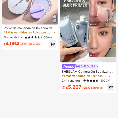
Polvo de molienda de lavanda de n
ube blanca y cielo azul con esponj
#1 Más vendidos
en Polvo prensado Polvo
a, polvo translúcido mate y congela
1k+ vendidos
(1000+)
do para iluminar en un segundo.
4.064
$
-3%
Último día
SHEGLAM
SHEGLAM Camera On Suavizante
& Difuminador Prebase Marca de B
#1 Más vendidos
en Aceitoso Primer
elleza Cosmética Maquillaje para
2k+ vendidos
(1000+)
Mujeres y Niñas
5.207
$
-36%
Estimado