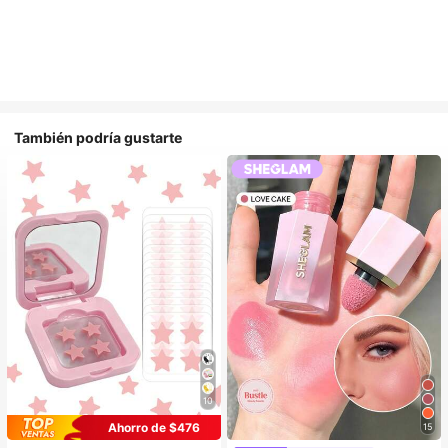
También podría gustarte
10
Ahorro de $476
15