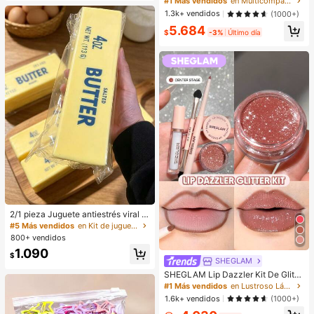
#1 Más vendidos
#1 Más vendidos
en Multicompartimento Bolsos De Mano Para Mujer
en Multicompartimento Bolsos De Mano Para Mujer
diseño romboidal para mujeres, bols
¡Casi agotado!
¡Casi agotado!
1.3k+ vendidos
(1000+)
o de hombro adecuado para uso dia
#1 Más vendidos
en Multicompartimento Bolsos De Mano Para Mujer
5.684
rio, citas, regalos, festivales de mús
$
-3%
Último día
¡Casi agotado!
ica, mujeres profesionales de nego
cios, regreso a la escuela
#5 Más vendidos
en Kit de juguetes de viaje Juguetes para apretar
¡Casi agotado!
2/1 pieza Juguete antiestrés viral d
e mantequilla suave y lindo de gran
#5 Más vendidos
#5 Más vendidos
en Kit de juguetes de viaje Juguetes para apretar
en Kit de juguetes de viaje Juguetes para apretar
tamaño, juguete de alivio del estré
800+ vendidos
¡Casi agotado!
¡Casi agotado!
s, estimulación sensorial, pelota ant
#5 Más vendidos
en Kit de juguetes de viaje Juguetes para apretar
1.090
iestrés, adecuado como regalo de P
$
SHEGLAM
¡Casi agotado!
ascua, cumpleaños, graduación, fa
vor de fiesta, suministros para desp
SHEGLAM Lip Dazzler Kit De Glitte
edida de soltera, estilo dumpling de
r Labial-Center Stage Lip Combo M
#1 Más vendidos
en Lustroso Lápiz labial líquido
rebote lento, estético, regalo de Na
arca De Belleza CosméTica Maquill
1.6k+ vendidos
(1000+)
vidad
aje Para Mujeres Y NiñAs