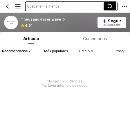
Buscar en la Tienda
Thousand-layer wave
Seguir
95 Seguidores
4.91
Artículo
Comentarios
Recomendados
Más populares
Precio
Filtros
No hay coincidencias
Por favor inténtelo de nuevo.