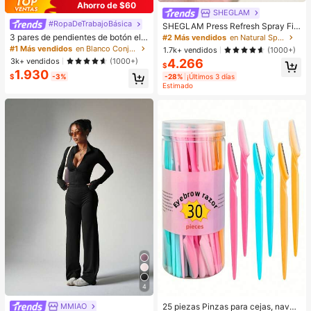
Ahorro de $60
SHEGLAM
#RopaDeTrabajoBásica
SHEGLAM Press Refresh Spray Fija
dor Marca De Belleza CosméTica
3 pares de pendientes de botón ele
#2 Más vendidos
en Natural Spray fijador
Maquillaje Para Mujeres Y NiñAs
gantes y minimalistas con perlas fal
#1 Más vendidos
en Blanco Conjuntos de Aretes para Mujeres
1.7k+ vendidos
(1000+)
sas para uso diario, bodas y fiestas
4.266
3k+ vendidos
(1000+)
$
para mujeres
1.930
$
-3%
-28%
¡Últimos 3 días
Estimado
4
MMIAO
25 piezas Pinzas para cejas, navaj