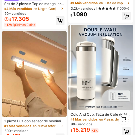
as, tijeras de mango largo, pinzas p
#1 Más vendidos
en Lista de imprescindibles para enfermería Herram
Set de 2 piezas: Top de manga larg
ara cejas de acero inoxidable, herra
a con cierre de cremallera morado
3.2k+ vendidos
(1000+)
#4 Más vendidos
en Negro Conjuntos deportivos para mujer
mientas de belleza para dar forma a
+ Pantalones anchos de pierna anc
1.090
90+ vendidos
las cejas, exfoliación, cuidado de la
$
ha sueltos, conjunto de yoga y dep
17.305
zona del bikini, herramientas de exf
$
orte
oliación de precisión (color aleatori
-17%
¡Últimos 2 días
o), adecuado para Halloween, Navi
dad
Cold And Cup, Taza de Café de Mo
1
da Botella de Agua de Viaje de Acer
#1 Más vendidos
en Piezas de electrodomésticos de cocina
1
1 pieza Luz con sensor de movimie
o Inoxidable Aislada, Taza Reutiliza
90+ vendidos
nto, luz nocturna recargable por US
#1 Más vendidos
en Nueva reforma y decoración de viviendas Ilumina
ble a Prueba de Fugas de Doble Par
15.219
B inalámbrica para habitación, gabi
$
-3%
300+ vendidos
ed Apta para Bebidas Calientes y Fr
nete, armario, pasillo y escaleras, 5