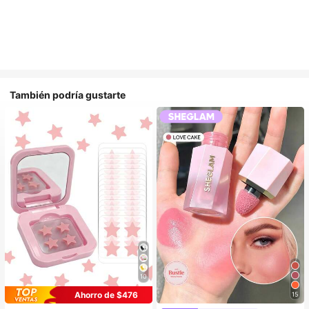
También podría gustarte
10
Ahorro de $476
15