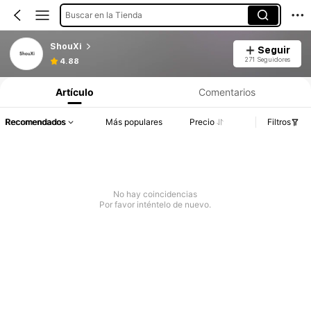
Buscar en la Tienda
ShouXi
Seguir
271 Seguidores
4.88
Artículo
Comentarios
Recomendados
Más populares
Precio
Filtros
No hay coincidencias
Por favor inténtelo de nuevo.