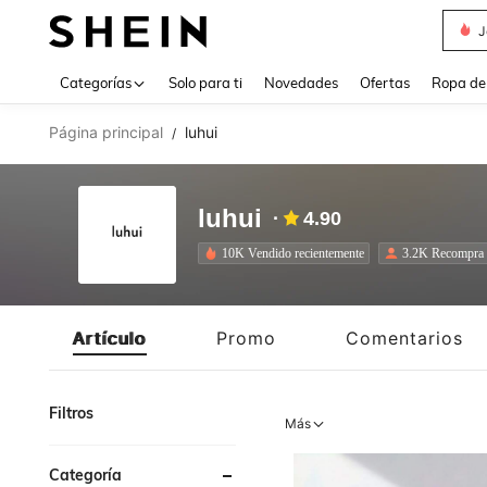
Daz
Use up 
Categorías
Solo para ti
Novedades
Ofertas
Ropa de
Página principal
luhui
/
luhui
4.90
10K Vendido recientemente
3.2K Recompra
Artículo
Promo
Comentarios
Filtros
Más
Categoría