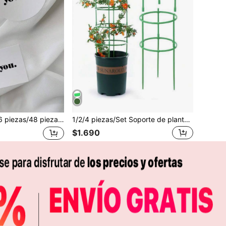
72 piezas Pegatinas cuadradas/redondas con el texto "Gracias" estilo simple, pegatinas de decoración, etiquetas de agradecimiento, pegatinas para postres Día de San Valentín
1/2/4 piezas/Set Soporte de planta, estructuras de enrejado para trepar de jardín verde
$1.690