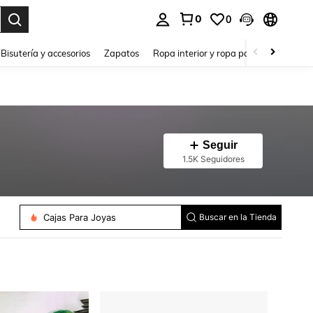
0
0
a. Press Enter to select.
Bisutería y accesorios
Zapatos
Ropa interior y ropa para dormir
Ho
Seguir
1.5K Seguidores
Cajas Para Joyas
Buscar en la Tienda