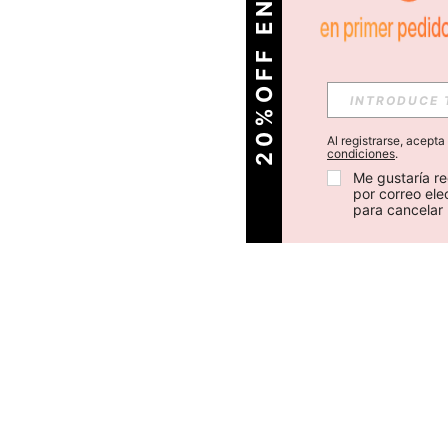
O
2
0
%
O
F
F
E
N
T
U
P
R
I
M
E
R
P
E
D
I
D
Al registrarse, acept
condiciones
.
Me gustaría re
por correo el
para cancelar 