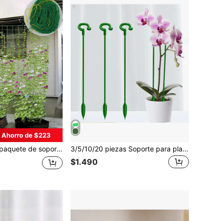
Ahorro de $223
 escalada para plantas de horticultura, redes de escalada, pérgolas de escalada para plantas, hiedra trepadora, gloria de la mañana, pérgolas de rosas, pepinos, esponjas y otras redes de escalada para cultivos
3/5/10/20 piezas Soporte para plantas, estructura de soporte para trepar plantas de jardín verde
$1.490