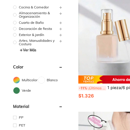
Cocina & Comedor
Almacenamiento &
Organización
Cuarto de Baño
Decoración de fiesta
Exterior & jardín
Artes, Manualidades y
Costura
Ver Más
Color
Ahorro d
Multicolor
Blanco
1 pieza/6 piezas Cabezal de bomba, Cabezal de bomba de vacío, Adecuado para boca de botella de 2 cm/0,78 pulgadas, Disponible en colores transparente y dorado. La tapa tiene hebilla antidesl
-11%
¡Últimos 3 días
Verde
$1.326
Material
PP
PET