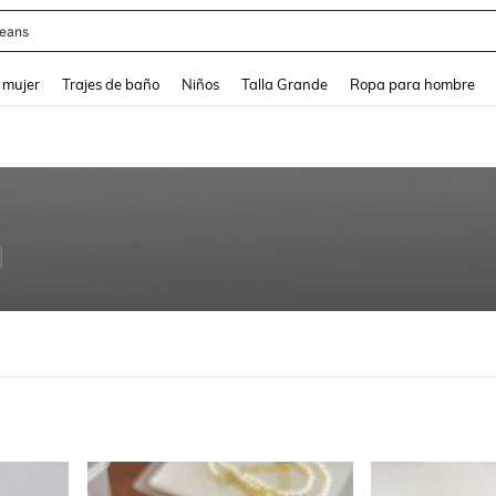
y
and down arrow keys to navigate search Búsqueda reciente and Busca y Encuentr
 mujer
Trajes de baño
Niños
Talla Grande
Ropa para hombre