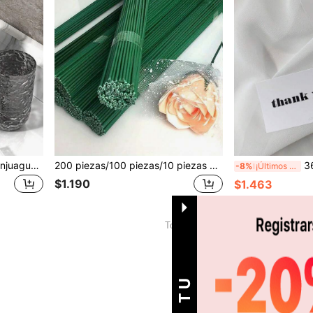
1 pieza Vaso portátil para enjuague bucal y almacenamiento de cepillo de dientes con diseño antigolpes y patrón de glaciar, decoración para el hogar y el baño, decoración de otoño, de vuelta a la escuela
200 piezas/100 piezas/10 piezas Tallos de flores recubiertos de verde, hilos para manualidades y arreglos florales, alambre de hierro impermeable, adecuado para decoración de festivales y proyectos de artesanía, soporte ajustable para plantas trepadoras, se puede enrollar y dar forma, tallos de flores multipropósito para tallos de flores artificiales, súper resistentes y fáciles de enrollar, accesorios de decoración de ramos de flores con diferentes formas, herramientas de jardín para decoración
36 piezas/48 piezas/
-8%
¡Últimos 3 días
$1.190
$1.463
1
Total de 1 páginas