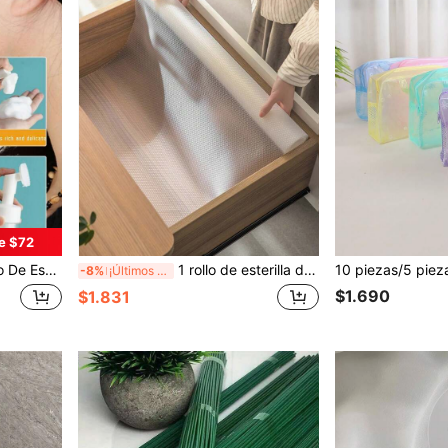
e $72
uma Limpiadora Para Cara Y Champú, Botella Para Hacer Espuma
1 rollo de esterilla de EVA para forrar cajones de cocina, estantes de refrigerador, gabinetes, a prueba de humedad, recortable, antideslizante, impermeable, para escuela, oficina, hogar, viajes, útiles escolares, regalos para damas de honor, decoración de habitaciones, dormitorios, playa, viajes, para hombres, para mujeres, vacaciones, cosas lindas, regalo del Día de la Madre, decoración de jardín, decoración de cocina, verano, artículos esenciales de viaje, decoración de habitaciones, suave, graduación
-8%
¡Últimos 3 días
$1.690
$1.831