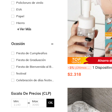
Policloruro de vinilo
EVA
Papel
Hierro
Ver Más
Ocasión
Fiesta de Cumpleaños
Fiesta de Graduación
Ahorro d
Fiesta de Bienvenida al Be
1 Dispositivo De Espuma Limpiador Facial Tipo Prensa Con Cepillo De Limpieza Facial, Aplicable Para Esp
-3%
¡Últimos 3 días
bé
festival
$2.318
Celebración de días festivo
s
Escala De Precios (CLP)
Min:
Max:
OK