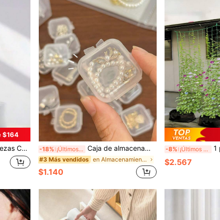
e $164
izante, no se caerá ni tendrá fugas, y el tamaño del cabezal de la bomba es ajustable. Herramienta cosmética.
Caja de almacenamiento de joyas portátil y transparente de 200 piezas/100 piezas/50 piezas/40 piezas/30 piezas/20 piezas/15 piezas/10 piezas/5 piezas, de gran capacidad y a prueba de polvo, para collar, aretes y organización de joyas, caja de almacenamiento de plástico antioxidante PVC, de vuelta a la escuela
1 paquete de soportes de
-18%
¡Últimos 3 días
-8%
¡Últimos 3 días
en Almacenamiento doméstico de gran capacidad Caja
#3 Más vendidos
$2.567
$1.140