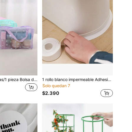
10 piezas/5 piezas/1 pieza Bolsa de malla lateral con diseño floral Bolsa de almacenamiento de cosméticos Bolsa de tocador semi-transparente Bolsa de tocador de viaje con flores Bolsa de almacenamiento de artículos de ducha portátil, Bolsa de maquillaje, Artículos de viaje esenciales
1 rollo blanco impermeable Adhesivo tira para cocina cuarto de baño fregadero azulejo brecha sello , Molde & resistente
Solo quedan 7
$2.390