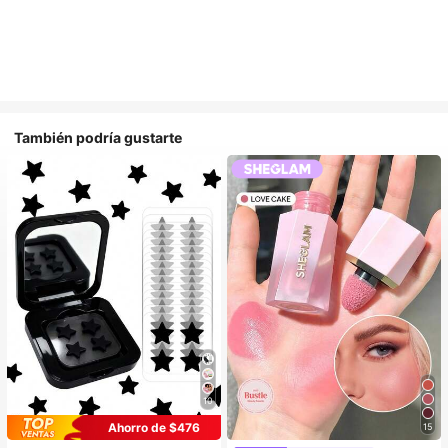
También podría gustarte
10
Ahorro de $476
15