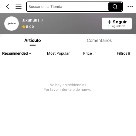
Buscar en la Tienda
Jjxuhuhz
Seguir
1 Seguidores
5.00
Artículo
Comentarios
Recommended
Most Popular
Price
Filtros
No hay coincidencias
Por favor inténtelo de nuevo.