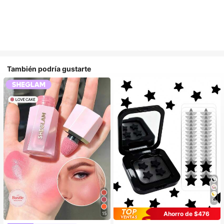
También podría gustarte
10
Ahorro de $476
15