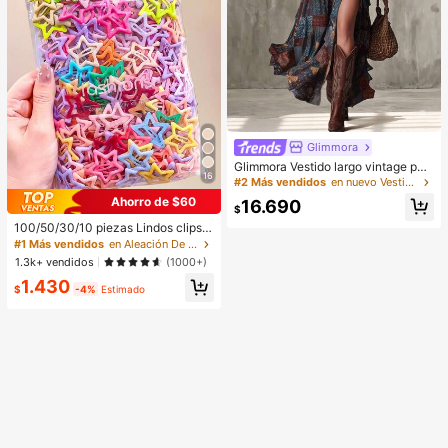
Glimmora
Glimmora Vestido largo vintage par
16
a mujer con escote en V profundo y
#2 Más vendidos
en nuevo Vestidos largos de mujer
abertura alta
Ahorro de $60
16.690
$
100/50/30/10 piezas Lindos clips d
e estrella de cinco puntas estilo Y2
#1 Más vendidos
en Aleación De Hierro Accesorios para el cabello d
K, clips de cabello coloridos, acces
1.3k+ vendidos
(1000+)
orios básicos para el cabello - Adec
1.430
uados para niñas, uso diario en la e
$
-4%
Estimado
scuela, fiestas, deportes, estética