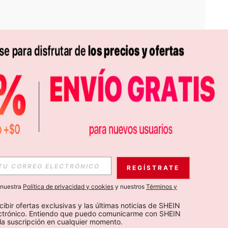
APP
S EXCLUSIVAS, PROMOCIONES Y NOTICIAS DE SHEIN
REGÍSTRATE
Suscribir
a nuestra
Política de privacidad y cookies
y nuestros
Términos y
Suscribirte
cibir ofertas exclusivas y las últimas noticias de SHEIN 
ectrónico. Entiendo que puedo comunicarme con SHEIN 
la suscripción en cualquier momento.
Suscribir