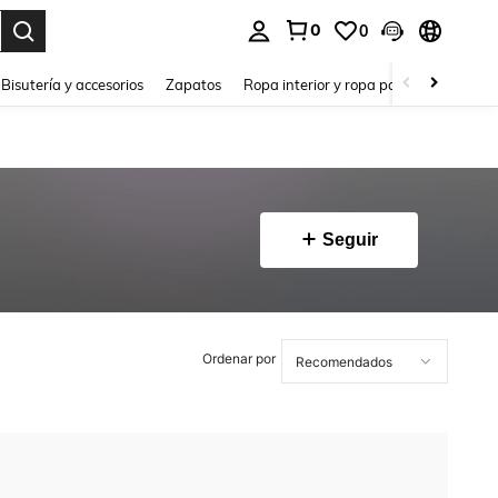
0
0
a. Press Enter to select.
Bisutería y accesorios
Zapatos
Ropa interior y ropa para dormir
Ho
Seguir
Ordenar por