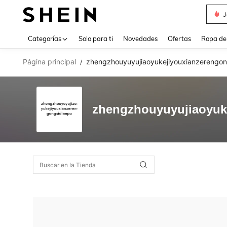
J
Use up 
Categorías
Solo para ti
Novedades
Ofertas
Ropa de
Página principal
zhengzhouyuyujiaoyukejiyouxianzerengon
/
zhengzhouyuyujiaoyuk