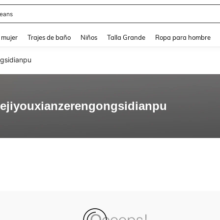
eans
and down arrow keys to navigate search Búsqueda reciente and Busca y Encuentr
 mujer
Trajes de baño
Niños
Talla Grande
Ropa para hombre
gsidianpu
ejiyouxianzerengongsidianpu