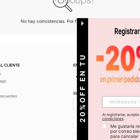
No hay coincidencias. Por favor inténtalo de nuevo.
O
2
0
%
O
F
F
E
N
T
U
P
R
I
M
E
R
P
E
D
I
D
AL CLIENTE
ENCUÉNTRANOS EN
s
Pago
SUSCRÍBETE PARA RECIBIR OFERTA
recuentes
Al registrarse, acept
condiciones
.
CL + 56
Me gustaría re
por correo el
para cancelar 
CL + 56