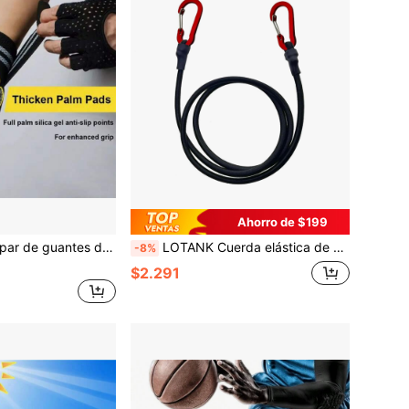
Ahorro de $199
 de media dedos antideslizantes, para entrenamiento de fuerza, adecuados para diversos entrenamientos y culturismo, unisex
LOTANK Cuerda elástica de alta resistencia de 30cm-210cm, correa de amarre, cuerda para embalar equipaje de kayak y ciclismo, accesorio de camping al aire libre, para viajes
-8%
$2.291