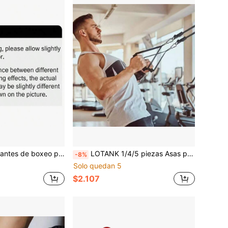
 cuero PU suave y transpirable, guantes de entrenamiento de combate para adultos y jóvenes
LOTANK 1/4/5 piezas Asas para bandas de resistencia, agarres de entrenamiento de fuerza para yoga y pilates, accesorios deportivos
-8%
Solo quedan 5
$2.107