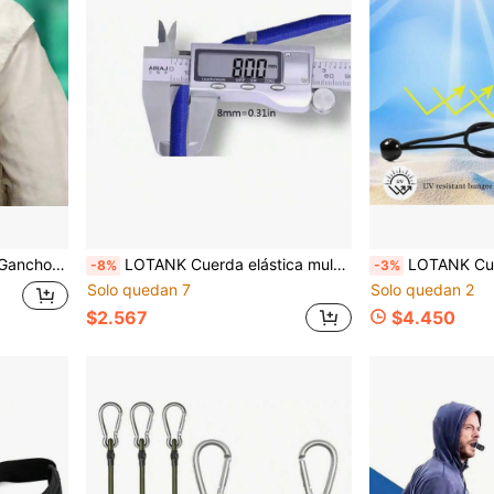
ca, camping, ciclismo, senderismo
LOTANK Cuerda elástica multiusos de 30-210 cm para exteriores, cuerda de amarre para kayak, cuerda de fijación de equipaje para techo de automóvil, accesorio útil para camping y senderismo
LOTANK Cuerda elástica de bungee para exteriores, cuerda de fijación portátil pa
-8%
-3%
Solo quedan 7
Solo quedan 2
$2.567
$4.450