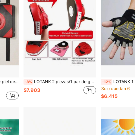
LOTANK Saco de boxeo de piel de PU montado en la pared con altura ajustable, saco colgante de entrenamiento de taekwondo para gimnasio en casa, sala de estar, equipo de entrenamiento de combate
LOTANK 2 piezas/1 par de guantes de entrenamiento de boxeo para adultos para bolsa de golpeo, material de PU, adecuado para entrenamiento de Muay Thai, MMA, kickboxing
LOTANK 1 par de guantes de fitness transpirables y con soporte para la muñeca,
-8%
-12%
Solo quedan 6
$7.903
$6.415