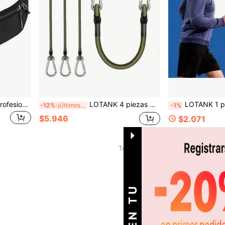
LOTANK Bolsa de cintura profesional para correr unisex, cinturón deportivo con bolsillo oculto, riñonera para fitness y entrenamiento
LOTANK 4 piezas de cuerda elástica gruesa de 12 pulgadas de color verde con gancho, cuerda de amarre flexible y duradera de uso múltiple, adecuada para equipaje y almacenamiento al aire libre
LOTANK 1 pieza Entrenador de capacidad pulmonar ajustable de silicona - Ejercitador de respiración para mejorar el rendimiento en la carrera, acondicion
-12%
¡Últimos 3 días
-1%
$5.946
$2.071
1
Total de 1 páginas