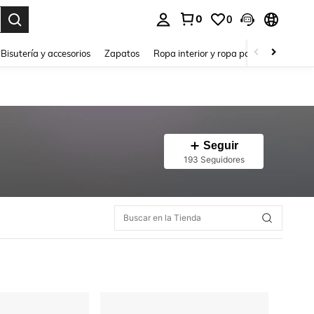
0
0
a. Press Enter to select.
Bisutería y accesorios
Zapatos
Ropa interior y ropa para dormir
Ho
Seguir
193 Seguidores