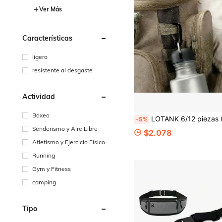
Ver Más
Características
ligero
resistente al desgaste
Actividad
Boxeo
LOTANK 6/12 piezas Ganchos de mosquetón pequeños para llavero, accesorios para exteriores para pes
-5%
Senderismo y Aire Libre
$2.078
Atletismo y Ejercicio Físico
Running
Gym y Fitness
camping
Tipo