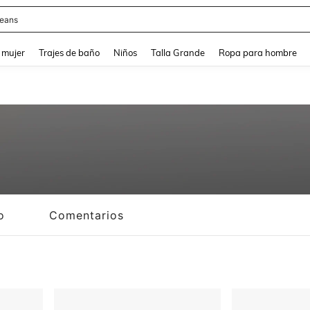
y
and down arrow keys to navigate search Búsqueda reciente and Busca y Encuentr
 mujer
Trajes de baño
Niños
Talla Grande
Ropa para hombre
o
Comentarios