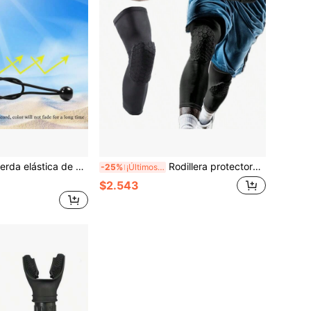
ra lona impermeable de tienda de campaña y parasol, amarre de lona resistente, adecuada para refugio y equipaje
Rodillera protectora para baloncesto con almohadilla de espuma en forma de panal, manga de compresión, soporte para vóley y gimnasia deportiva
-25%
¡Últimos 3 días
$2.543