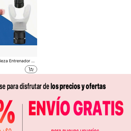
amiento físico, sin batería, disponible en negro y blanco, accesorio de fitness | Diseño ajustable | Diseño de agarre , Entrenador pulmonar, Ideal para Navidad, Perfecto para Acción de Gracias, Gimnasio