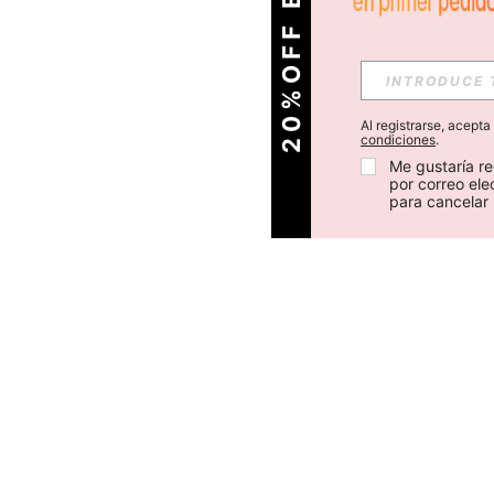
O
2
0
%
O
F
F
E
N
T
U
P
R
I
M
E
R
P
E
D
I
D
Al registrarse, acept
condiciones
.
Me gustaría re
por correo el
para cancelar 