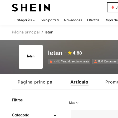
Daz
Use up 
Categorías
Solo para ti
Novedades
Ofertas
Ropa de
Página principal
letan
/
letan
4.88
7.4K Vendido recientemente
800 Recompra
Página principal
Artículo
Prom
Filtros
Más
Categoría