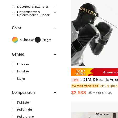
Deportes & Exteriores
Herramientas &
Mejoras para el Hogar
Color
Multicolor
Negro
Género
Unisexo
Hombre
Ahorro d
Mujer
LOTANK Bola de velocidad de Muay Thai (con correa para la cabeza), apta para MMA y boxeo, ayuda a mejorar la velocid
-2%
en Equipo d
#3 Más vendidos
$2.533
50+ vendidos
Composición
Poliéster
Poliamida
Poliuretano