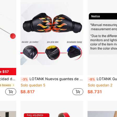
e $57
ad de reacción y los reflejos de golpeo
LOTANK Nuevos guantes de boxeo de cuero PU transpirables, guantes de boxeo especializados para deportes de combate Sanda, equipo de entrenamiento deportivo para gimnasio interior/exterior
LOTANK Guantes de boxeo para deportes al aire interiores, de
-3%
-8%
Solo quedan 5
Solo quedan 2
e boxeo
$8.817
$8.731