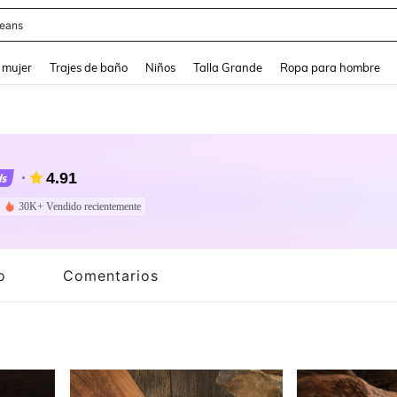
y
and down arrow keys to navigate search Búsqueda reciente and Busca y Encuentr
 mujer
Trajes de baño
Niños
Talla Grande
Ropa para hombre
4.91
30K+ Vendido recientemente
o
Comentarios