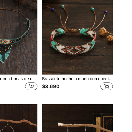
Conjunto de collar con borlas de cuentas hecho a mano, collar estilo bohemio, collar con colgante de borla de color cielo estrellado retro, pendientes a juego con borla, accesorios de moda para mujer, collar negro con verde de estilo retro multicolor, longitud ajustable, versátil para uso diario y vacaciones, nuevo collar de invierno, cadena de suéter, regalo ideal para fiestas
Brazalete hecho a mano con cuentas, brazalete trenzado de estilo bohemio con cuentas, brazalete tejido con cuentas de colores múltiples de estilo vintage para mujeres, brazalete con cuentas de moda, brazalete tejido de estilo retro, versátil para uso diario, vacaciones, regalo
$3.690