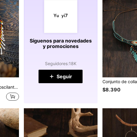
Síguenos para novedades
y promociones
Seguidores
:
18K
Seguir
, fiestas, banquetes, vacaciones, opción de regalo ideal
$8.390