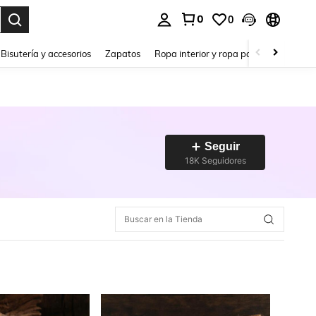
0
0
a. Press Enter to select.
Bisutería y accesorios
Zapatos
Ropa interior y ropa para dormir
Ho
Seguir
18K Seguidores