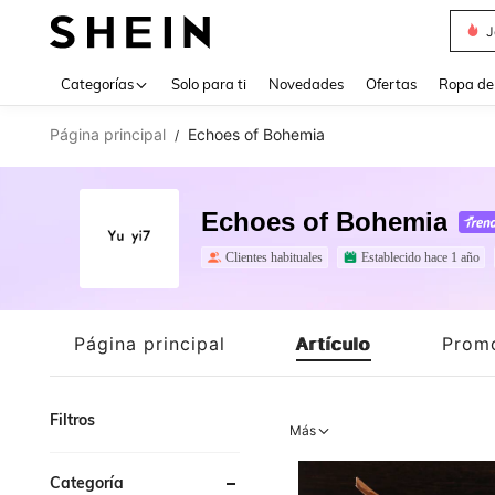
Daz
Use up 
Categorías
Solo para ti
Novedades
Ofertas
Ropa de
Página principal
Echoes of Bohemia
/
Echoes of Bohemia
Clientes habituales
Establecido hace 1 año
Página principal
Artículo
Prom
Filtros
Más
Categoría