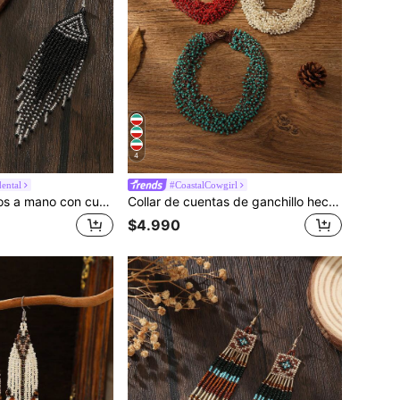
4
ental
#CoastalCowgirl
Pendientes hechos a mano con cuentas - Pendientes estilo bohemio, pendientes colgantes con flecos vintage en negro, blanco y gris, nuevos para primavera/verano, pendientes clásicos versátiles en negro, ligeros y para uso diario, a juego para vacaciones, pendientes de moda con flecos para mujeres, gran regalo para Acción de Gracias, Día de la Madre, San Valentín, amistad
Collar de cuentas de ganchillo hecho a mano, estilo bohemio, europeo y americano
$4.990