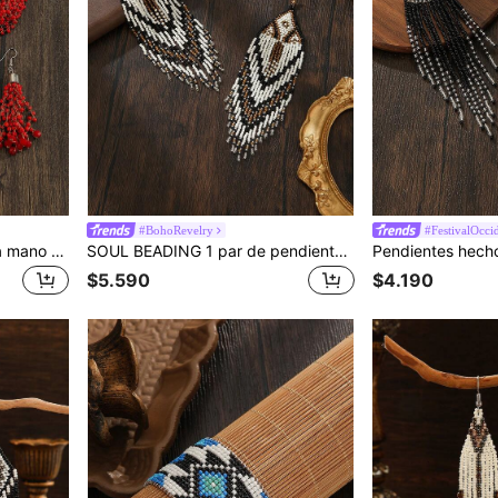
#BohoRevelry
#FestivalOccid
Conjunto de joyas hechas a mano a ganchillo con cuentas, conjunto de joyas con estilo bohemio, pulsera, collar y pendientes de unicolor rojo, blanco y verde, de 3 piezas, nueva moda para primavera/verano, versátil todo el año, regalo para mujer, opción para días festivos
SOUL BEADING 1 par de pendientes geométricos de estilo bohemio hechos a mano con cuentas y borlas degradadas, versátiles para uso diario, excelente regalo para amigos
$5.590
$4.190