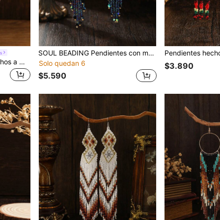
SOUL BEADING Pendientes con marco cuadrado dorado, estilo bohemio, con borla de cuentas de semilla, con un toque retro europeo y americano, versátiles para uso diario, vacaciones, viajes, sesiones de fotos, delicados pendientes hechos a mano con cuentas de semilla, cristal artificial de colores tejidos
s
Pendientes de cuentas hechos a mano, pendientes versátiles de estilo bohemio vintage con borlas de colores púrpura, pendientes de estilo reina de la fiesta de alta gama
Solo quedan 6
$3.890
$5.590