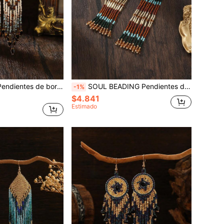
SOUL BEADING Pendientes de borlas de cuentas de semilla hechos a mano, pendientes colgantes de estilo occidental vintage de vacaciones en tonos duales blanco y negro
SOUL BEADING Pendientes de borlas tejidas a mano con cuentas, estilo bohemio, estilo vintage, forma cuadrada, diseño de borlas en contraste marrón y azul, acento de cuentas doradas, versátil para uso diario, fiesta, vacaciones, regalo unisex, regalo navideño
-1%
$4.841
Estimado