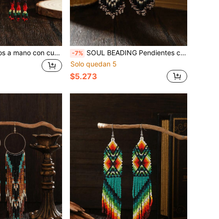
Pendientes hechos a mano con cuentas, pendientes de estilo bohemio, flor hueca vintage verde con acentos rojos y pendiente con borla, nuevos llegados de primavera/verano, frescos y lindos pendientes con borla, accesorio de moda para mujer, regalo ideal para vacaciones, Acción de Gracias, Día de la Madre, San Valentín,
SOUL BEADING Pendientes con borlas de cuentas en degradado de negro, blanco, dorado y plateado con estilo bohemio, pendientes largos tejidos a mano, con un toque retro perfecto para días festivos, elegantes y versátiles para uso diario, diseño minimalista, un gran regalo para fiestas y uso cotidiano
-7%
Solo quedan 5
$5.273