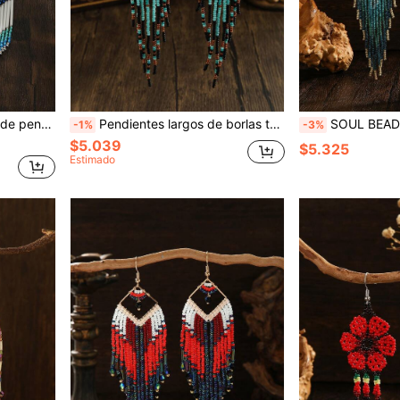
estilo bohemio para el verano
Pendientes largos de borlas tejidos a mano, pendientes de borlas estilo bohemio vintage para mujeres en diseños de borlas de cuentas rojas, verdes y negras, con patrón geométrico de rombos, versátiles para uso diario, regalo de vacaciones, regalo de pareja, fiesta de vacaciones
SOUL BEADING Pendientes de borlas de cuentas de semilla azul turquesa degradado con parte s
-1%
-3%
$5.039
$5.325
Estimado