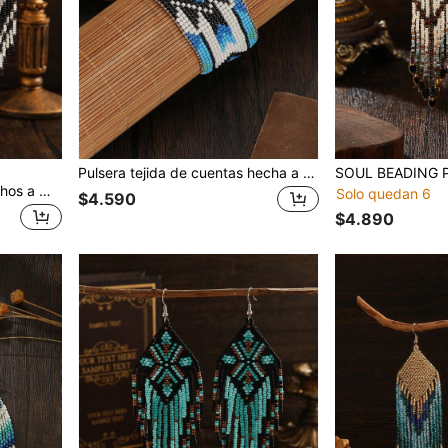
Pulsera tejida de cuentas hecha a mano local original, estilo bohemio, serie azul vintage de 19 filas de cuentas tejidas, pulsera de moda para mujer, pulsera personalizada, pulsera exagerada, adecuada para uso diario, vacaciones, fiestas, versátil para todas las estaciones, Acción de Gracias, Día de San Valentín, Día de la Madre, opción de regalo para días festivos
Pendientes de cuentas hechos a mano, joyería bohemia y vintage, adecuados para mujeres y niñas, para usar en festividades y en el día a día, una excelente opción de regalo
Solo quedan 6
$4.590
$4.890