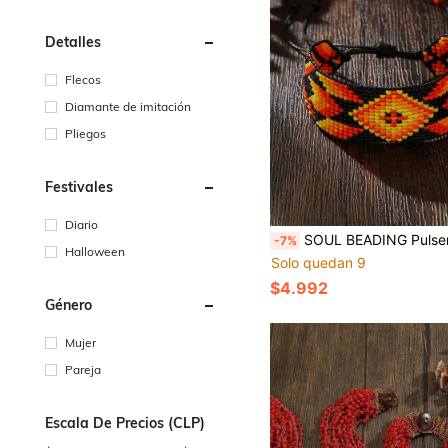
Detalles
Flecos
Diamante de imitación
Pliegos
Festivales
Diario
SOUL BEADING Pulsera tejida a mano con patrón de sol en tonos cálidos de atardecer, tejido plano, estilo bohemio vin
-7%
Halloween
Solo quedan 9
$4.992
Género
Mujer
Pareja
Escala De Precios (CLP)