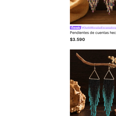
#OutfitMoradasEncantadora
$3.590