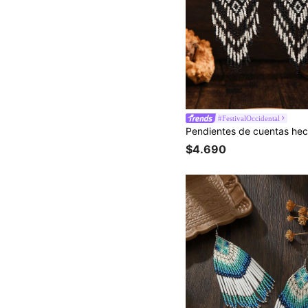
#FestivalOccidental
$4.690