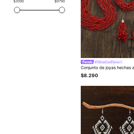
$
3090
$
9790
#VibrasConFlecos
$8.290