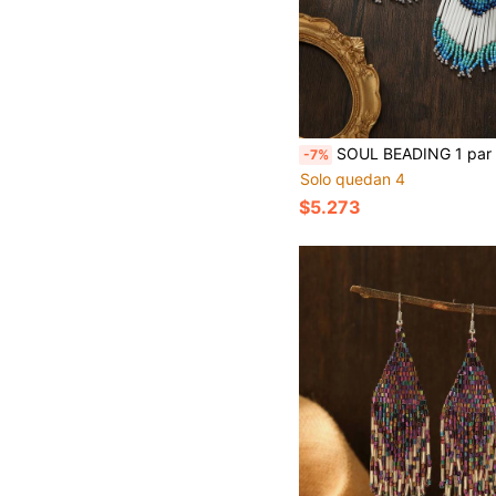
SOUL BEADING 1 par de pendientes tejidos a mano exquisitos, contraste azul lago & menta, 
-7%
Solo quedan 4
$5.273