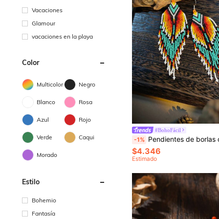
Vacaciones
Glamour
vacaciones en la playa
Color
Multicolor
Negro
Blanco
Rosa
Azul
Rojo
#BohoFácil
Verde
Caqui
Pendientes de borlas oscilantes de moda para mujer, estilo bohemio, patrón geométrico degradado único y retro, cuentas de vidrio hechas a mano, adecuados para uso diario
-1%
$4.346
Morado
Estimado
Estilo
Bohemio
Fantasía