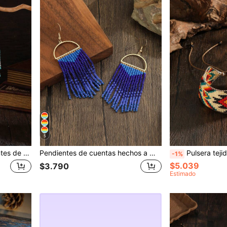
5
1 par de pendientes colgantes de estilo bohemio hechos a mano con borlas, patrón geométrico de rombos en degradado azul y negro, hipoalergénicos, con borlas largas que se mecen, versátiles para uso diario, fiestas, regalos de pareja, Día de San Valentín, Día de la Madre
Pendientes de cuentas hechos a mano, pendientes de gota con borlas de unicolor degradado de estilo bohemio vintage en forma de medio círculo, pendientes de moda para mujer, versátiles para uso diario, vacaciones, Acción de Gracias, Día de San Valentín, regalo del Día de la Madre
Pulsera tejida de cuentas hecha a mano, pulsera de estilo bohemio con acentos de color beige, rojo y ne
-1%
$5.039
$3.790
Estimado