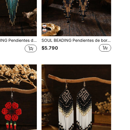
uperior dorada, tejidos a mano en forma de rombo de pieza completa, pendientes colgantes extra largos de estilo bohemio para vacaciones
SOUL BEADING Pendientes de borlas estilo atrapasueños suaves, pendientes de cuentas de arroz de tres colores blanco / blanco y negro / marrón, colgantes de oreja favorecedores para el rostro para uso diario, viajes y vacaciones
$5.790