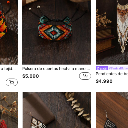
tage, color-block vibrante, versátil
Pulsera de cuentas hecha a mano multicolor en capas, pulsera de estilo bohemio azul y colorida, pulsera de moda vintage de varias capas para mujer, pulsera personalizada exagerada, longitud ajustable, versátil para uso diario, vacaciones, fiesta, opción de regalo para días festivos
#FestivalBoh
$5.090
$4.990