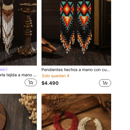
Pendientes hechos a mano con cuentas, estilo bohemio, nuevos lanzamientos de primavera/verano, pendientes con borlas de colores contrastantes con patrón geométrico asimétrico, esquema de color retro, versátil para uso diario, vacaciones, fiestas, accesorio de moda para mujer, regalo ideal para días festivos, Acción de Gracias, San Valentín, Día de la Madre, Amistad
emio
Pendientes de borla tejida a mano con caída en el hombro, pendientes de borla de estilo bohemio vintage con estampado de leopardo en contraste blanco y negro, diseño de borla con cuentas de semilla negras y blancas con cuentas de semilla doradas, gancho de oreja de metal dorado, pendientes exagerados de moda para mujer, adecuados para uso diario, fiesta de vacaciones, versátiles, para todas las estaciones, regalo de vacaciones
Solo quedan 4
$4.490