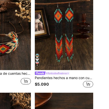
4
gro vintage, pulsera de moda para mujeres, pulsera personalizada, pulsera extralarga, apropiada para uso diario, vacaciones, fiestas y como regalo
#ArtículosFestivos
Pendientes hechos a mano con cuentas, pendientes de estilo bohemio, pendientes colgantes con borlas en degradado rojo y verde, pendientes versátiles de uso diario en colores rojo y verde clásicos, accesorio para vacaciones, pendientes de moda para mujer, regalo para el Día de la Madre, Acción de Gracias, San Valentín, , Primavera/Verano, Nuevos Llegados
$5.090