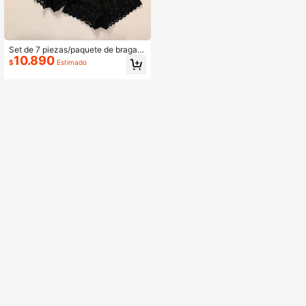
Set de 7 piezas/paquete de bragas
10.890
de encaje negro sexy para mujer, ro
$
Estimado
pa interior íntima elástica y transpir
able