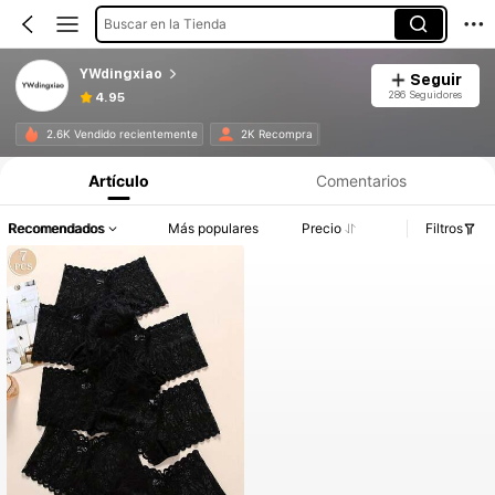
Buscar en la Tienda
YWdingxiao
Seguir
286 Seguidores
4.95
2.6K Vendido recientemente
2K Recompra
Artículo
Comentarios
Recomendados
Más populares
Precio
Filtros