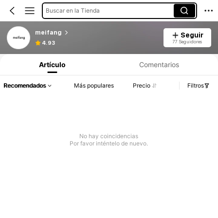
Buscar en la Tienda
meifang
Seguir
77 Seguidores
4.93
Artículo
Comentarios
Recomendados
Más populares
Precio
Filtros
No hay coincidencias
Por favor inténtelo de nuevo.