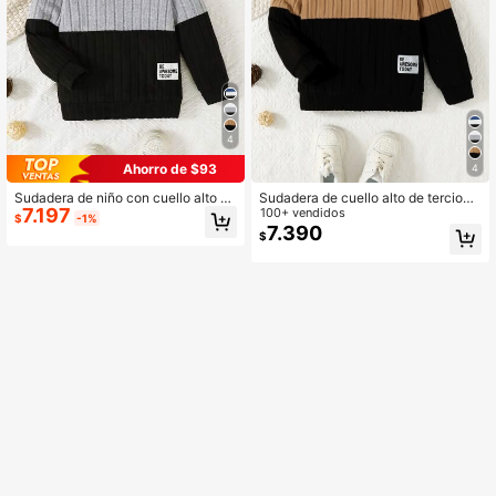
4
Ahorro de $93
4
Sudadera de niño con cuello alto ac
Sudadera de cuello alto de terciope
7.197
analado de pana, con diseño de pat
lo acanalado con bloques de color
100+ vendidos
$
-1%
chwork y contrastes de color
para niño
7.390
$