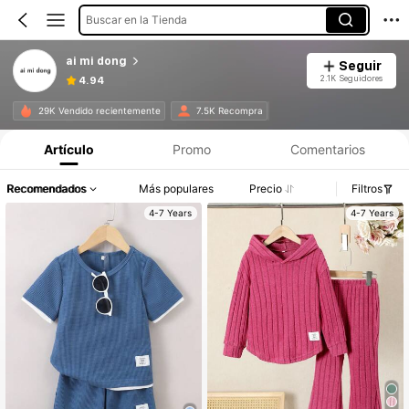
Buscar en la Tienda
ai mi dong
Seguir
2.1K Seguidores
4.94
29K Vendido recientemente
7.5K Recompra
Artículo
Promo
Comentarios
Recomendados
Más populares
Precio
Filtros
4-7 Years
4-7 Years