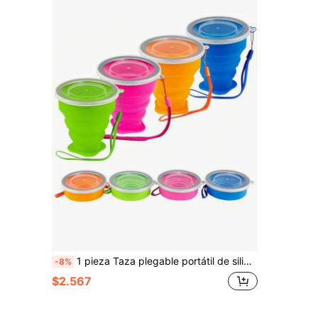
1 pieza Taza plegable portátil de silicona de 200ml con tapa, adecuada para viajes al aire libre y beber
-8%
$2.567