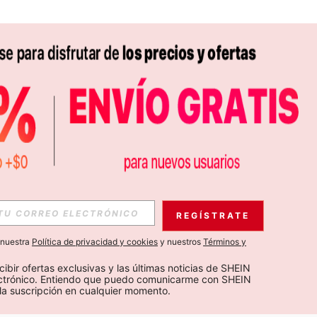
APP
S EXCLUSIVAS, PROMOCIONES Y NOTICIAS DE SHEIN
REGÍSTRATE
Suscribir
a nuestra
Política de privacidad y cookies
y nuestros
Términos y
Suscribirte
cibir ofertas exclusivas y las últimas noticias de SHEIN 
ectrónico. Entiendo que puedo comunicarme con SHEIN 
la suscripción en cualquier momento.
Suscribir