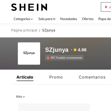
J
Use up 
Categorías
Solo para ti
Novedades
Ofertas
Ropa de
Página principal
SZjunya
/
SZjunya
4.98
495 Vendido recientemente
Artículo
Promo
Comentarios
Más