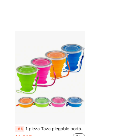
1 pieza Taza plegable portátil de silicona de 200ml con tapa, adecuada para viajes al aire libre y beber
-8%