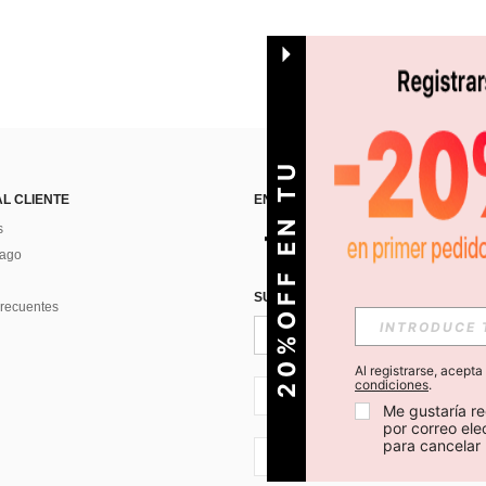
O
2
0
%
O
F
F
E
N
T
U
P
R
I
M
E
R
P
E
D
I
D
AL CLIENTE
ENCUÉNTRANOS EN
s
Pago
SUSCRÍBETE PARA RECIBIR OFERTA
recuentes
Al registrarse, acept
condiciones
.
CL + 56
Me gustaría re
por correo el
para cancelar 
CL + 56