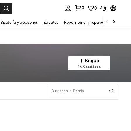
0
0
a. Press Enter to select.
Bisutería y accesorios
Zapatos
Ropa interior y ropa para dormir
Ho
Seguir
18 Seguidores