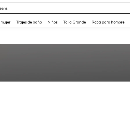
eans
and down arrow keys to navigate search Búsqueda reciente and Busca y Encuentr
 mujer
Trajes de baño
Niños
Talla Grande
Ropa para hombre