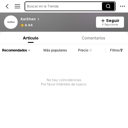
Buscar en la Tienda
KaiShen
Seguir
4 Seguidores
4.94
Artículo
Comentarios
Recomendados
Más populares
Precio
Filtros
No hay coincidencias
Por favor inténtelo de nuevo.