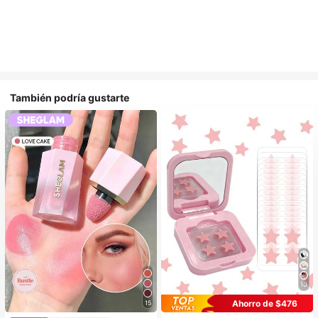
También podría gustarte
10
Ahorro de $476
15