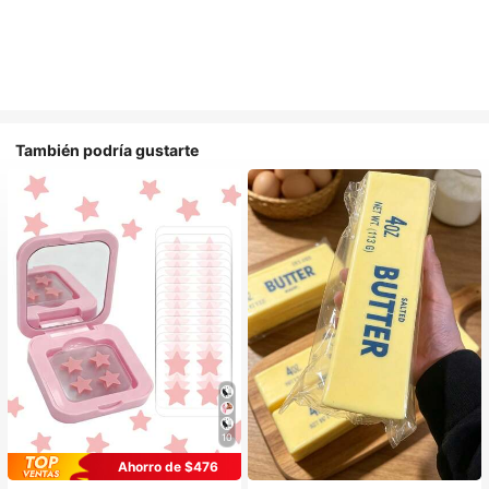
También podría gustarte
10
Ahorro de $476