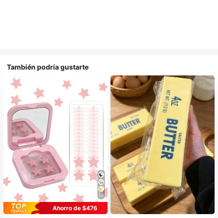
También podría gustarte
10
Ahorro de $476