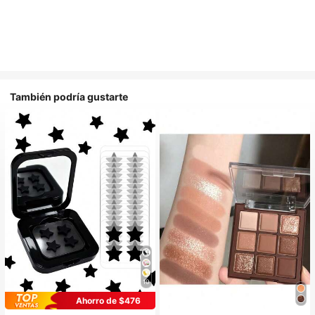
También podría gustarte
10
Ahorro de $476