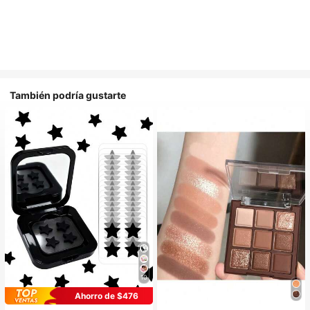
También podría gustarte
10
Ahorro de $476