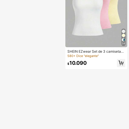
34
SHEIN EZwear Set de 3 camisetas
de tirantes finos y ajustadas para m
580+ Dice "elegante"
ujer, apropiadas para el verano, en
10.090
colores rosa, amarillo y blanco
$