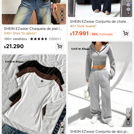
9
SHEIN EZwear Conjunto de chalec
o y pantalones de mujer de un solo
40+ Dice "suave"
SHEIN EZwear Chaqueta de piel lav
botonadura, unicolor, azul marino, p
17.991
ada con estampado de copos de ni
240+ Dice "lo adoro"
rimavera/verano
$
-10%
Estimado
eve en estilo vintage, nueva para el
100+ vendidos
(1000+)
otoño
21.290
$
6
SHEIN EZwear Conjunto de dos pie