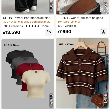
7
27
SHEIN EZwear Pantalones de cintur
SHEIN EZwear Camiseta holgada d
a alta sólidos con pierna recta y ac
e manga corta con estampado todo
300+ Dice "elaborado con buen material"
20+ Dice "sin olor"
ampanada
sobre hombros descubiertos, de esti
100+ vendidos
200+ vendidos
(1000+)
lo minimalista y casual para mujer
7.690
13.590
$
$
11
31