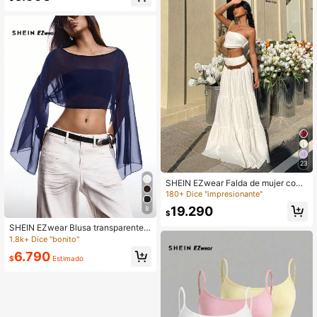
23
SHEIN EZwear Falda de mujer con
cintura fruncida y volantes en el baj
180+ Dice "impresionante"
o, de unicolor
19.290
8
$
SHEIN EZwear Blusa transparente d
e cuello de barco y capa de unicolo
1.8k+ Dice "bonito"
r para mujer
6.790
$
Estimado