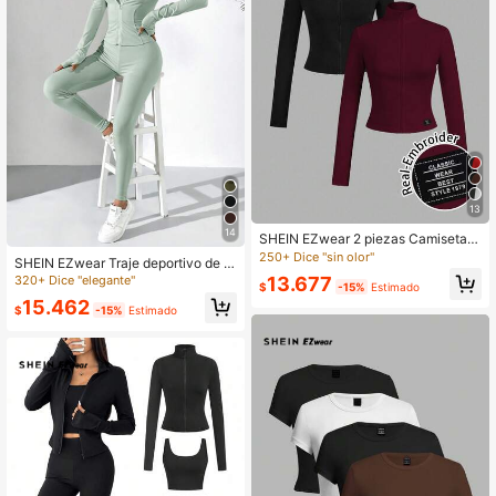
13
14
SHEIN EZwear 2 piezas Camiseta d
e manga larga con cremallera y patr
250+ Dice "sin olor"
SHEIN EZwear Traje deportivo de c
ón bordado blanco y negro de punt
haqueta de manga larga, chaleco y
13.677
320+ Dice "elegante"
o para mujer, primavera/otoño
$
-15%
Estimado
leggings tejidos en verde menta par
15.462
a mujer
$
-15%
Estimado