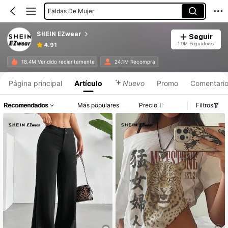
Faldas De Mujer
Pantalones De Mujer
SHEIN EZwear
Seguir
1.9M Seguidores
4.91
18.4M Vendido recientemente
24.1M Recompra
Página principal
Artículo
Nuevo
Promo
Comentari
Recomendados
Más populares
Precio
Filtros