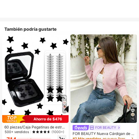
También podría gustarte
10
Ahorro de $476
15
60 piezas/Caja Pegatinas de estrell
FOR BEAUTY
a lindas - Pegatinas faciales, sin al
500+ vendidos
(1000+)
FOR BEAUTY Nueva Cárdigan de P
cohol, sin fragancia, suaves en la pi
unto de Manga Larga para Mujer, C
#2 Más vendidos
en nuevo Prendas de punto para mujer