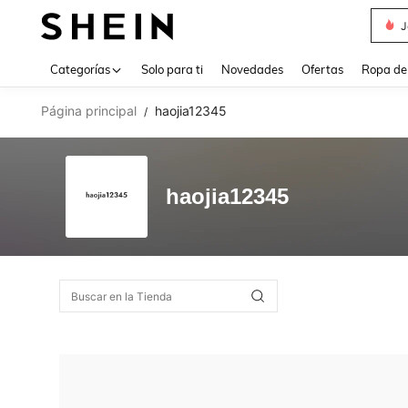
J
Use up 
Categorías
Solo para ti
Novedades
Ofertas
Ropa de
Página principal
haojia12345
/
haojia12345