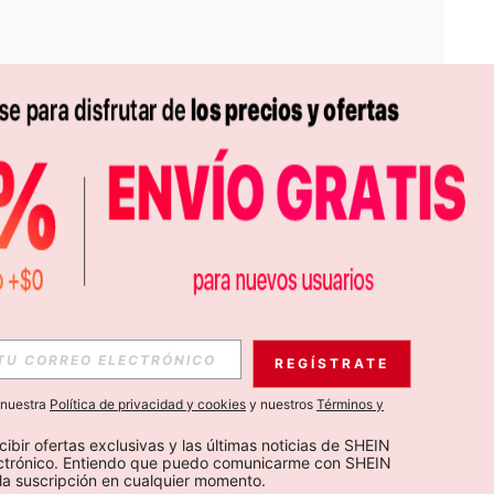
APP
S EXCLUSIVAS, PROMOCIONES Y NOTICIAS DE SHEIN
REGÍSTRATE
Suscribir
a nuestra
Política de privacidad y cookies
y nuestros
Términos y
Suscribirte
cibir ofertas exclusivas y las últimas noticias de SHEIN 
ectrónico. Entiendo que puedo comunicarme con SHEIN 
la suscripción en cualquier momento.
Suscribir