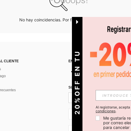
No hay coincidencias. Por favor inténtalo de nuevo.
O
2
0
%
O
F
F
E
N
T
U
P
R
I
M
E
R
P
E
D
I
D
AL CLIENTE
ENCUÉNTRANOS EN
s
Pago
SUSCRÍBETE PARA RECIBIR OFERTA
recuentes
Al registrarse, acept
condiciones
.
CL + 56
Me gustaría re
por correo el
para cancelar 
CL + 56