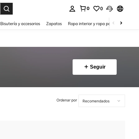
0
0
a. Press Enter to select.
Bisutería y accesorios
Zapatos
Ropa interior y ropa para dormir
Ho
Seguir
Ordenar por