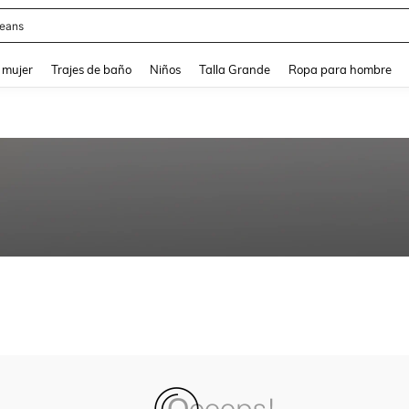
eans
and down arrow keys to navigate search Búsqueda reciente and Busca y Encuentr
 mujer
Trajes de baño
Niños
Talla Grande
Ropa para hombre