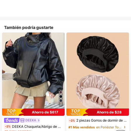
También podría gustarte
7
Ahorro de $617
Ahorro de $28
DEEKA
2 piezas Gorros de dormir de seda y satén de lujo, unicolor, gorros elásticos de protección del cabello, ligeros y cómodos para usar toda la noche, cuidado del cabello, ducha, ajuste suave al cuero cabelludo, para ella
-2%
#1 Más vendidos
en Bombardeo Chaquetas de mujer
DEEKA Chaqueta/Abrigo de Cuero Sintético Negro para Mujer, Estilo Europeo y Americano, Holgado y Oversize, Moda Minimalista Versátil, Primavera/Otoño, Quiet Fall
-2%
#1 Más vendidos
en Poliéster Toallas para el cabello
¡Casi agotado!