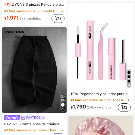
ZYONS 3 piezas Película protectora de pantalla mate con privacidad, material suave, cobertura completa, anti-espía, anti-deslumbramiento, película cerámica, anti-huellas, compatible con fundas de teléfono, compatible con 17 Pro Max 6.9 pulgadas, 17 Pro Max/17 Air/16 Pro Max/16 Pro/16 Plus/16/15 Pro Max/14 Pro Max/13 Mini/12/11/XS Max/XR/8 Plus/7 Plus, imprescindible
-1%
#1 Más vendidos
en Privacidad Protectores de pantalla para teléfon
1.971
$
3k+ vendidos
4
10ml Pegamento y sellador para pestañas, 5ml Removedor, Pinzas, Adecuado para pestañas postizas, Fino y de larga duración resistente al agua, Uso todo el día, Pegamento y sellador para pestañas 2 en 1, Adecuado para extensiones de pestañas DIY, Pegamento para pestañas, Imprescindible
#1 Más vendidos
en Tubo Adhesivos y pegamentos para pestañas
1.790
$
2.4k+ vendidos
20
PAVTROS
PAVTROS Pantalones de chándal casuales para hombre de uso diario y desplazamientos, color liso simple, cintura con cordón, bolsillos inclinados, corte banana, pantalones de chándal oversize, pantalones de chándal holgados negros, pantalones de chándal de doble cintura para hombre, pantalones de chándal estilo gótico, pantalones de chándal Manfinity, ropa de calle
#1 Más vendidos
en Cordón Pantalones deportivos para hombre