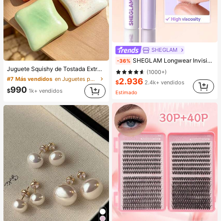
SHEGLAM
SHEGLAM Longwear Invisible Hold Pegamento para Pestañas-Clear Marca de Belleza Cosmética Maquillaje para Mujeres y Niñas
-36%
Juguete Squishy de Tostada Extra Grande, Tostada de Mantequilla Super Suave Juguete Anti-Estrés para Apretar, Disponible en Rosa, Amarillo, Blanco y Verde, Juguete Squishy Anti-Estrés -- Perfecto para Regalos de Cumpleaños y Festivos, Pequeños Regalos Sorpresa Diarios, Kawaii, Elevador del Ánimo
(1000+)
#7 Más vendidos
en Juguetes para apretar para adolescentes
2.936
$
2.4k+ vendidos
990
$
1k+ vendidos
Estimado