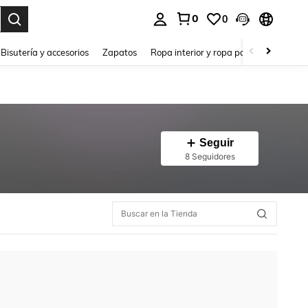
0
0
a. Press Enter to select.
Bisutería y accesorios
Zapatos
Ropa interior y ropa para dormir
Ho
Seguir
8 Seguidores