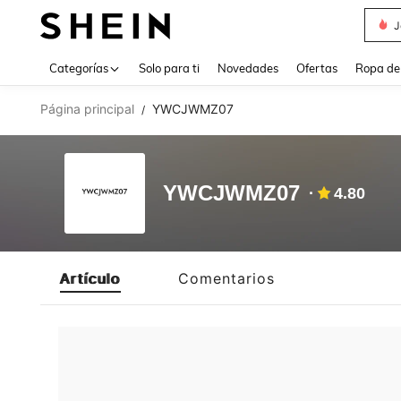
J
Use up 
Categorías
Solo para ti
Novedades
Ofertas
Ropa de
Página principal
YWCJWMZ07
/
YWCJWMZ07
4.80
Artículo
Comentarios