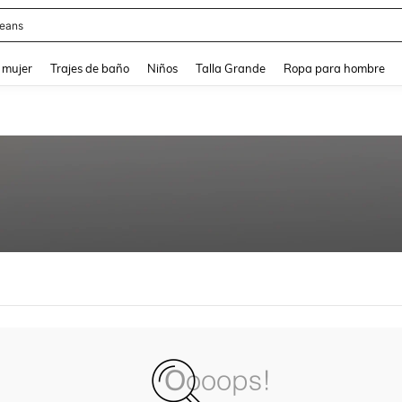
eans
and down arrow keys to navigate search Búsqueda reciente and Busca y Encuentr
 mujer
Trajes de baño
Niños
Talla Grande
Ropa para hombre