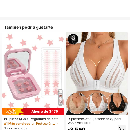
También podría gustarte
10
Ahorro de $476
60 piezas/Caja Pegatinas de estrell
3 piezas/Set Sujetador sexy person
a lindas - Pegatinas faciales, sin al
alizado, Sujetador casual lencería,
300+ vendidos
#1 Más vendidos
en Protección de la piel
cohol, sin fragancia, suaves en la pi
Camiseta de tirantes para uso diari
1.4k+ vendidos
8.590