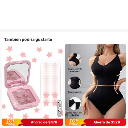
También podría gustarte
10
Ahorro de $476
Ahorro de $529
#1 Más vendidos
en Casual-Cómodo Bodys moldeadores para mujer