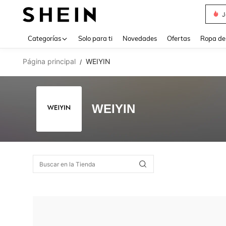
J
Use up 
Categorías
Solo para ti
Novedades
Ofertas
Ropa de
Página principal
WEIYIN
/
WEIYIN