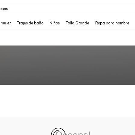
eans
and down arrow keys to navigate search Búsqueda reciente and Busca y Encuentr
 mujer
Trajes de baño
Niños
Talla Grande
Ropa para hombre