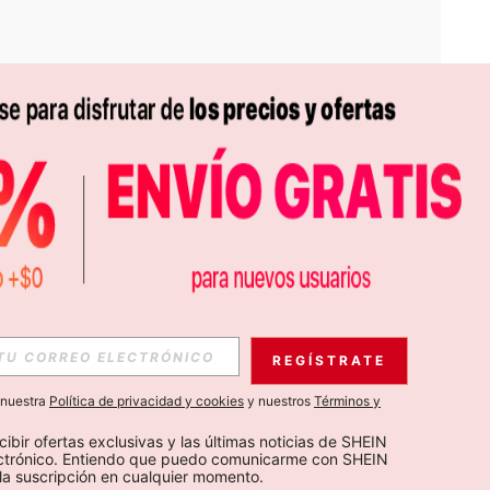
APP
S EXCLUSIVAS, PROMOCIONES Y NOTICIAS DE SHEIN
REGÍSTRATE
Suscribir
a nuestra
Política de privacidad y cookies
y nuestros
Términos y
Suscribirte
cibir ofertas exclusivas y las últimas noticias de SHEIN 
ectrónico. Entiendo que puedo comunicarme con SHEIN 
la suscripción en cualquier momento.
Suscribir