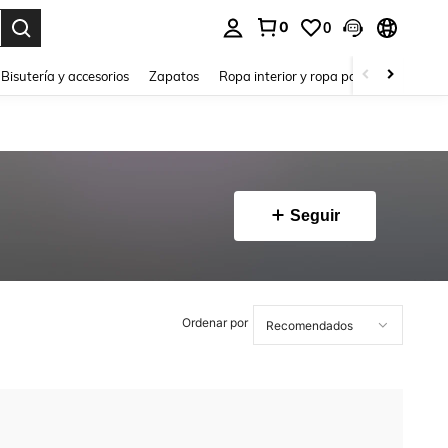
0
0
a. Press Enter to select.
Bisutería y accesorios
Zapatos
Ropa interior y ropa para dormir
Ho
Seguir
Ordenar por