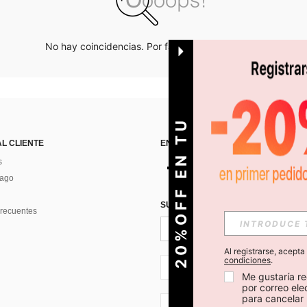
No hay coincidencias. Por favor inténtalo de nuevo.
O
2
0
%
O
F
F
E
N
T
U
P
R
I
M
E
R
P
E
D
I
D
AL CLIENTE
ENCUÉNTRANOS EN
s
Pago
SUSCRÍBETE PARA RECIBIR OFERTA
recuentes
Al registrarse, acept
condiciones
.
CL + 56
Me gustaría re
por correo el
para cancelar 
CL + 56