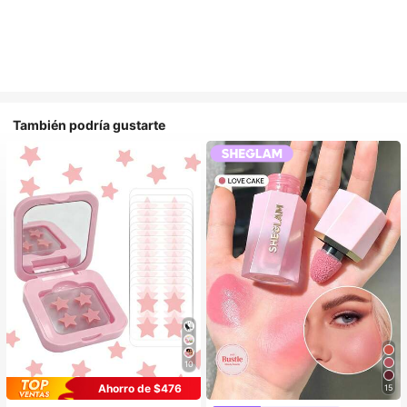
También podría gustarte
10
Ahorro de $476
15