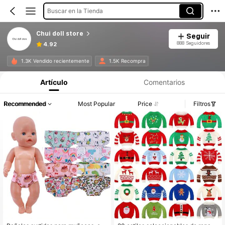
Buscar en la Tienda
Chui doll store
Seguir
888 Seguidores
4.92
1.3K Vendido recientemente
1.5K Recompra
Artículo
Comentarios
Recommended
Most Popular
Price
Filtros