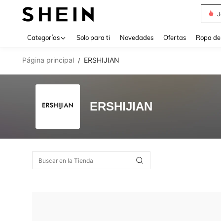
J
Use up 
Categorías
Solo para ti
Novedades
Ofertas
Ropa de
Página principal
ERSHIJIAN
/
ERSHIJIAN