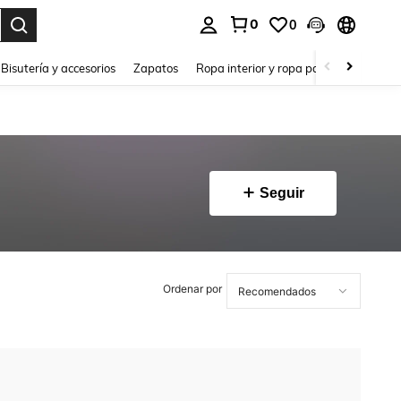
0
0
a. Press Enter to select.
Bisutería y accesorios
Zapatos
Ropa interior y ropa para dormir
Ho
Seguir
Ordenar por