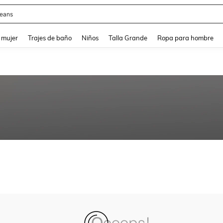
eans
and down arrow keys to navigate search Búsqueda reciente and Busca y Encuentr
 mujer
Trajes de baño
Niños
Talla Grande
Ropa para hombre