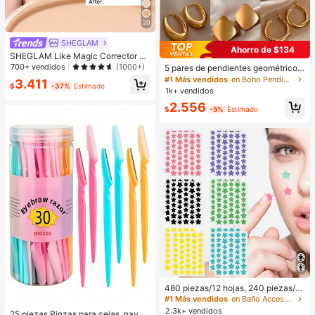
20
SHEGLAM
Ahorro de $134
SHEGLAM Like Magic Corrector D
e Alta Cobertura 12H-Chantilly Mar
700+ vendidos
(1000+)
5 pares de pendientes geométricos
ca De Belleza CosméTica Maquillaj
de metal, diseño exagerado europe
#1 Más vendidos
en Boho Pendientes De Mujer
3.411
e Para Mujeres Y NiñAs
$
-37%
Estimado
o y americano, conjunto de pendien
1k+ vendidos
tes de lujo de nicho, estilos mixtos a
2.556
leatorios
$
-5%
Estimado
480 piezas/12 hojas, 240 piezas/6
hojas, 40 piezas/1 hoja, Pegatinas
#1 Más vendidos
en Baño Accesorios para herramientas
de estrellas para la cara, Pegatinas
2.3k+ vendidos
25 piezas Pinzas para cejas, navaj