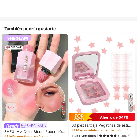
También podría gustarte
10
Ahorro de $476
15
60 piezas/Caja Pegatinas de estrell
SHEGLAM
a lindas - Pegatinas faciales, sin al
#1 Más vendidos
en Protección de la piel
SHEGLAM Color Bloom Rubor LíQui
cohol, sin fragancia, suaves en la pi
1.4k+ vendidos
do Acabado Mate-Love Cake Color
(1000+)
#3 Más vendidos
en Rubor