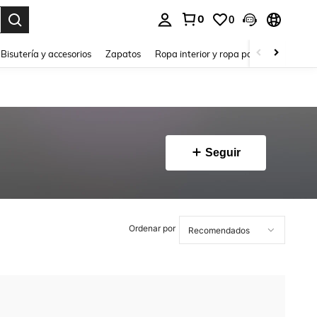
0
0
a. Press Enter to select.
Bisutería y accesorios
Zapatos
Ropa interior y ropa para dormir
Ho
Seguir
Ordenar por