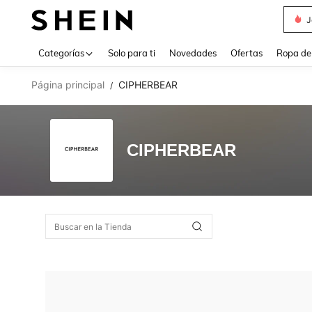
J
Use up 
Categorías
Solo para ti
Novedades
Ofertas
Ropa de
Página principal
CIPHERBEAR
/
CIPHERBEAR