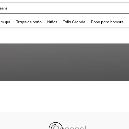
eans
and down arrow keys to navigate search Búsqueda reciente and Busca y Encuentr
 mujer
Trajes de baño
Niños
Talla Grande
Ropa para hombre