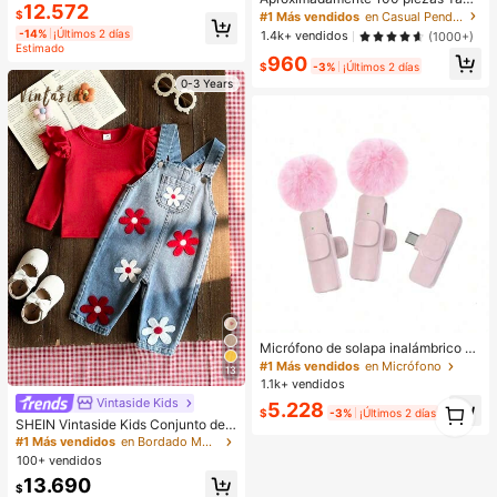
12.572
nes de oído con forma de tapa de pl
$
#1 Más vendidos
en Casual Pendientes De Mujer
ástico transparente para uso diario
-14%
¡Últimos 2 días
1.4k+ vendidos
(1000+)
de mujeres
Estimado
960
$
-3%
¡Últimos 2 días
0-3 Years
Micrófono de solapa inalámbrico pr
ofesional con diseño USB-C, adecu
#1 Más vendidos
en Micrófono
13
ado para teléfonos inteligentes y po
1.1k+ vendidos
rtátiles, perfecto para grabación de
Vintaside Kids
1
5.228
video, transmisión en vivo, entrevis
$
-3%
¡Últimos 2 días
1
SHEIN Vintaside Kids Conjunto de 2
tas y vlogging, batería recargable d
piezas para bebé niño, niña y unise
e 60mAh
#1 Más vendidos
en Bordado Monos para niñas
x, 0-3 años, primavera y otoño, esti
100+ vendidos
lo dulce rojo con bordado floral, pan
13.690
talones largos de mezclilla, top de
$