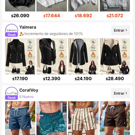
26.090
17.644
18.692
21.072
$
$
$
$
Yalmera
Entrar
Incremento de seguidores de 101%
Aumento de ventasd de 85%
17.190
12.390
24.190
28.490
$
$
$
$
CoralVoy
Entrar
6 Nuevo
Incremento de seguidores de 496%