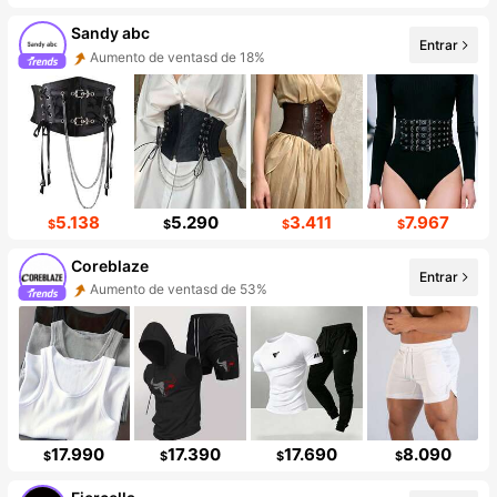
Sandy abc
Entrar
Aumento de ventasd de 18%
Incremento de seguidores de 876%
5.138
5.290
3.411
7.967
$
$
$
$
Coreblaze
Entrar
Aumento de ventasd de 53%
Incremento de seguidores de 618%
17.990
17.390
17.690
8.090
$
$
$
$