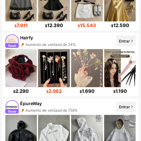
7.911
12.390
15.543
12.590
$
$
$
$
Hairfy
Entrar
Aumento de ventasd de 24%
Incremento de seguidores de 289%
2.290
2.062
1.690
1.190
$
$
$
$
ÉpureWay
Entrar
Aumento de ventasd de 759%
Incremento de seguidores de 87%