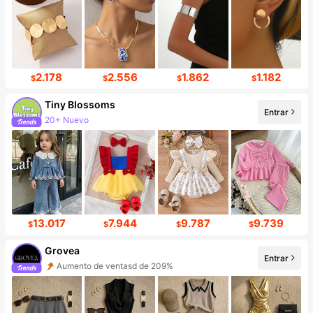
2.178
2.556
1.862
1.182
$
$
$
$
Tiny BIossoms
Entrar
20+ Nuevo
Incremento de seguidores de 127%
13.017
7.944
9.787
9.739
$
$
$
$
Grovea
Entrar
Aumento de ventasd de 209%
Incremento de seguidores de 833%