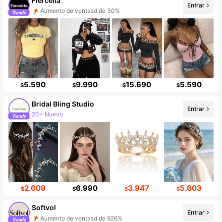
Fiercella
Entrar
Aumento de ventasd de 30%
Incremento de seguidores de 93%
5.590
9.990
15.690
5.590
$
$
$
$
Bridal Bling Studio
Entrar
20+ Nuevo
Incremento de seguidores de 808%
2.609
6.990
3.947
5.603
$
$
$
$
Softvol
Entrar
Aumento de ventasd de 926%