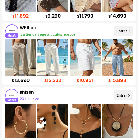
11.892
9.290
11.790
14.690
$
$
$
$
WEIhan
Entrar
¡La tienda tiene artículos nuevos
Incremento de seguidores de 47%
13.690
12.232
10.951
15.898
$
$
$
$
ahlsen
Entrar
20+ Nuevo
Incremento de seguidores de 568%