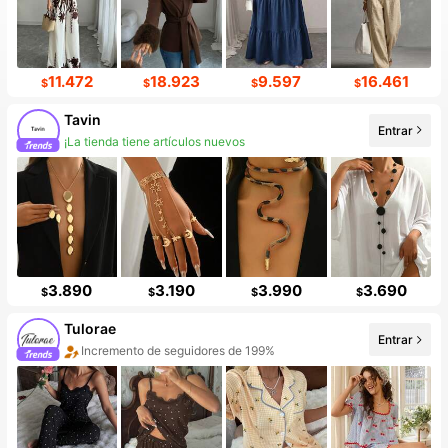
11.472
18.923
9.597
16.461
$
$
$
$
Tavin
Entrar
¡La tienda tiene artículos nuevos
3.890
3.190
3.990
3.690
$
$
$
$
Tulorae
Entrar
Incremento de seguidores de 199%