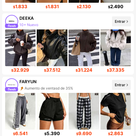
1.833
1.831
2.130
2.490
$
$
$
$
DEEKA
Entrar
10+ Nuevo
Incremento de seguidores de 21%
32.929
37.512
31.224
37.335
$
$
$
$
FARYUN
Entrar
Aumento de ventasd de 35%
Incremento de seguidores de 430%
6.541
5.390
9.690
2.863
$
$
$
$