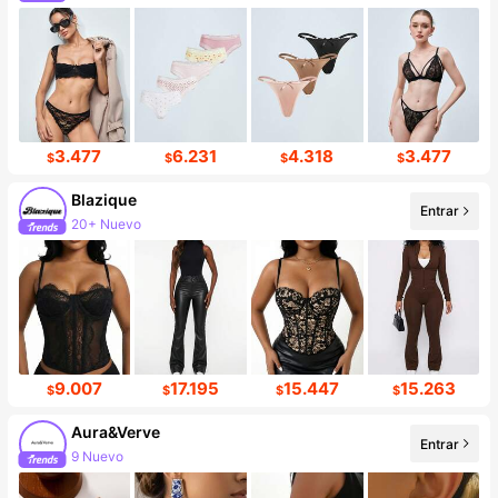
Aumento de seguidores 999%+
3.477
6.231
4.318
3.477
$
$
$
$
Blazique
Entrar
20+ Nuevo
Incremento de seguidores de 16%
9.007
17.195
15.447
15.263
$
$
$
$
Aura&Verve
Entrar
9 Nuevo
Incremento de seguidores de 254%