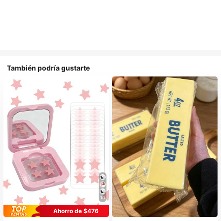
También podría gustarte
10
Ahorro de $476