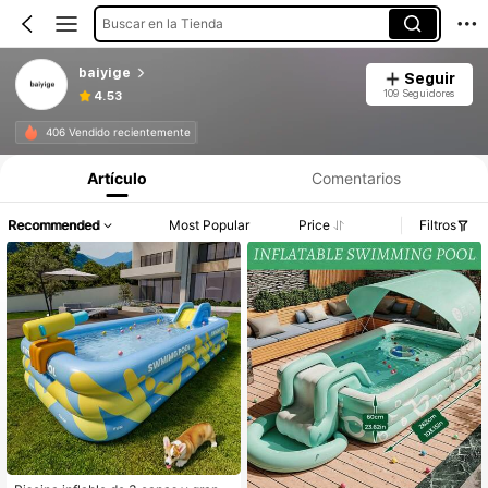
Buscar en la Tienda
baiyige
Seguir
109 Seguidores
4.53
406 Vendido recientemente
Artículo
Comentarios
Recommended
Most Popular
Price
Filtros