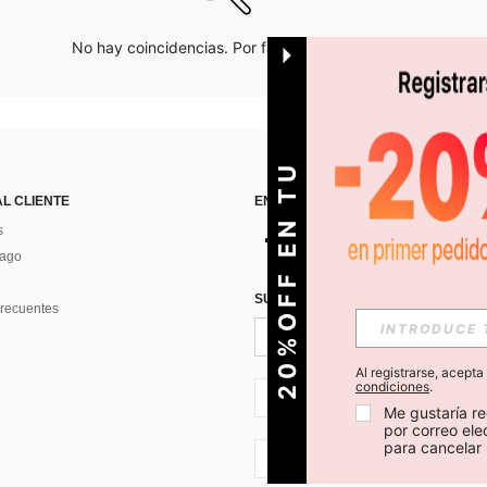
No hay coincidencias. Por favor inténtalo de nuevo.
O
2
0
%
O
F
F
E
N
T
U
P
R
I
M
E
R
P
E
D
I
D
AL CLIENTE
ENCUÉNTRANOS EN
s
Pago
SUSCRÍBETE PARA RECIBIR OFERTA
recuentes
Al registrarse, acept
condiciones
.
CL + 56
Me gustaría re
por correo el
para cancelar 
CL + 56