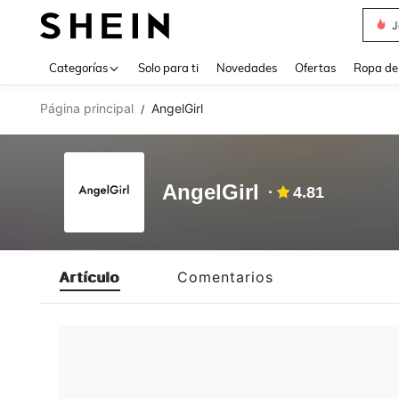
J
Use up 
Categorías
Solo para ti
Novedades
Ofertas
Ropa de
Página principal
AngelGirl
/
AngelGirl
4.81
Artículo
Comentarios