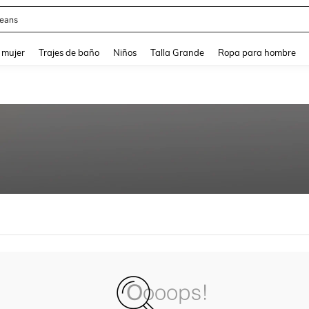
eans
and down arrow keys to navigate search Búsqueda reciente and Busca y Encuentr
 mujer
Trajes de baño
Niños
Talla Grande
Ropa para hombre