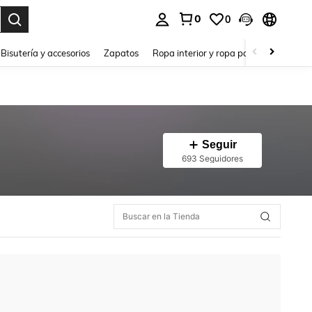
0
0
a. Press Enter to select.
Bisutería y accesorios
Zapatos
Ropa interior y ropa para dormir
Ho
Seguir
693 Seguidores