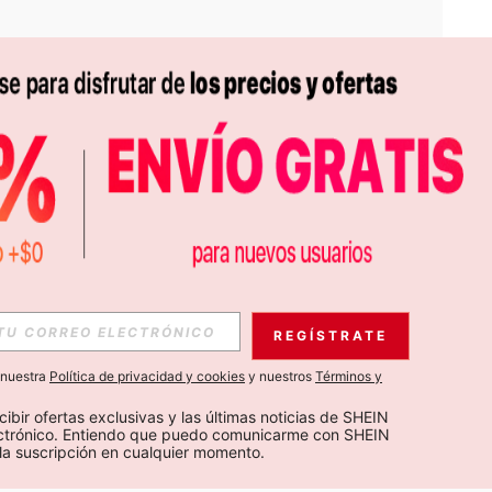
APP
S EXCLUSIVAS, PROMOCIONES Y NOTICIAS DE SHEIN
REGÍSTRATE
Suscribir
a nuestra
Política de privacidad y cookies
y nuestros
Términos y
Suscribirte
cibir ofertas exclusivas y las últimas noticias de SHEIN 
ectrónico. Entiendo que puedo comunicarme con SHEIN 
la suscripción en cualquier momento.
Suscribir