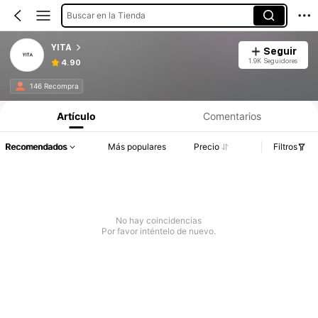
Buscar en la Tienda
YITA
Seguir
1.9K Seguidores
4.90
146 Recompra
Artículo
Comentarios
Recomendados
Más populares
Precio
Filtros
No hay coincidencias
Por favor inténtelo de nuevo.