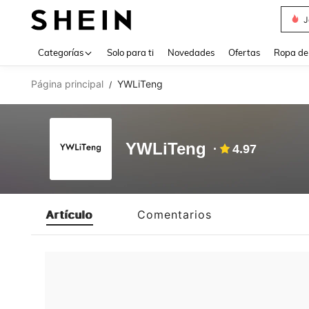
J
Use up 
Categorías
Solo para ti
Novedades
Ofertas
Ropa de
Página principal
YWLiTeng
/
YWLiTeng
4.97
Artículo
Comentarios