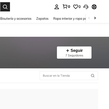
0
0
a. Press Enter to select.
Bisutería y accesorios
Zapatos
Ropa interior y ropa para dormir
Ho
Seguir
7 Seguidores