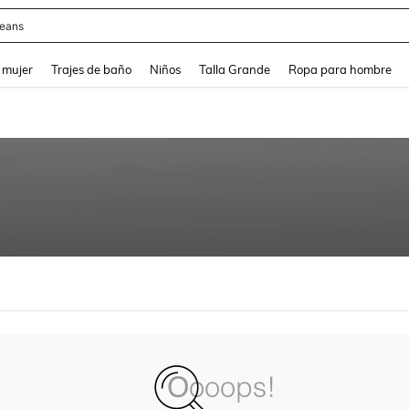
eans
and down arrow keys to navigate search Búsqueda reciente and Busca y Encuentr
 mujer
Trajes de baño
Niños
Talla Grande
Ropa para hombre