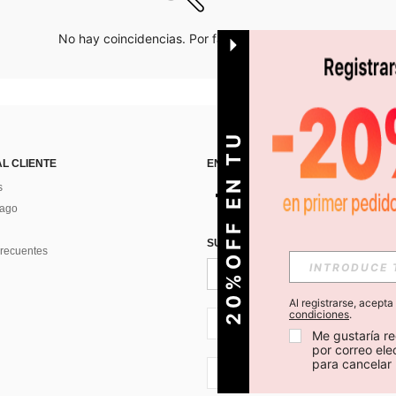
No hay coincidencias. Por favor inténtalo de nuevo.
O
2
0
%
O
F
F
E
N
T
U
P
R
I
M
E
R
P
E
D
I
D
AL CLIENTE
ENCUÉNTRANOS EN
s
Pago
SUSCRÍBETE PARA RECIBIR OFERTA
recuentes
Al registrarse, acept
condiciones
.
CL + 56
Me gustaría re
por correo el
para cancelar 
CL + 56