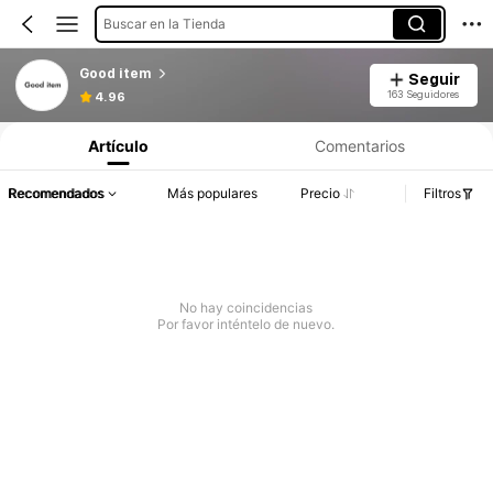
Buscar en la Tienda
Good item
Seguir
163 Seguidores
4.96
Artículo
Comentarios
Recomendados
Más populares
Precio
Filtros
No hay coincidencias
Por favor inténtelo de nuevo.