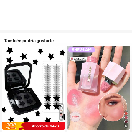
También podría gustarte
10
Ahorro de $476
15