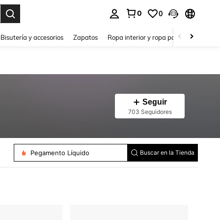
0
0
a. Press Enter to select.
Bisutería y accesorios
Zapatos
Ropa interior y ropa para dormir
Ho
Seguir
703 Seguidores
Pegamento Líquido
Buscar en la Tienda