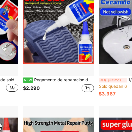
 calor, para metal, plástico, madera, cerámica, goma, reparación del hogar y bricolaje
Pegamento de reparación de zapatos de alta resistencia, adhesivo flexible impermeable transparente de fuerte unión para suelas de zapatillas, botas de cuero, calzado de goma, reparación de grietas, súper pegamento
1/2 piezas Agente de repar
NEW
-3%
¡Últimos 2 días
Solo quedan 6
$2.290
$3.967