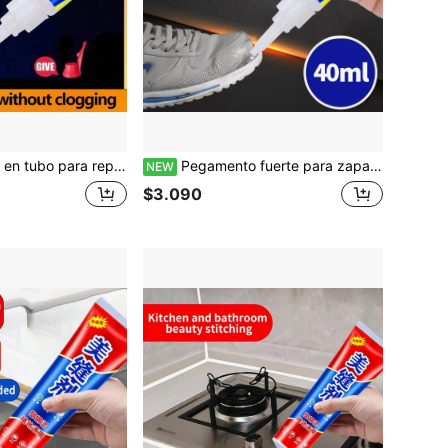
ión permanente fuerte, transparente no endurecible, adecuado para zapatos deportivos, zapatos de cuero, suelas de goma
Pegamento fuerte para zapatos, adhesivo súper fuerte para reparación de zapatos, pegamento para reparación de suelas de zapatos flexible e impermeable de gran capacidad para múltiples usuarios, fórmula transparente de secado de grado profesional, adecuado para zapatillas, botas, cuero, goma, lona, tacones
NEW
$3.090