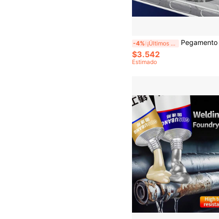
Pegamento AB Super Fuerte de Curado Rápido en 15s, Adhesivo de Resina Epoxi de Uso Pesado, Resistente al Agua y al Calor, Adecuado para Metal, Plástico, Cerámica, Madera, Activ
-4%
¡Últimos 2 días
$3.542
Estimado