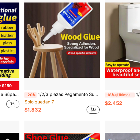
e $159
a, reparación de zapatos, adhesivo de secado rápido, pegamento dedicado para reparaciones del hogar
1/2/3 piezas Pegamento Super para Reparación de Muebles de Madera, Pegamento Fuerte para Carpintería para Sillas de Madera Maciza, Mesas, Marcos de Puertas, Reparación de Grietas en Pisos de Madera, Pegamento para Madera,
1/2 piezas Sellad
-20%
-18%
¡Últimos 2 días
Solo quedan 7
$2.452
$1.832