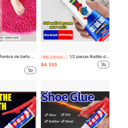
 forma de corazón de unicolor antideslizante que se puede lavar, absorbente, antideslizante, adecuada para decoración de boda, hogar, baño, alfombra de baño, alfombra de exterior, felpudo, decoración de otoño, accesorios de baño, decoración de entrada escolar
1/2 piezas Rodillo de pintura, Pasta de relleno para paredes, Quitamanchas de pintura látex, Herramientas de reparación de paredes desodorizantes
-3%
¡Últimos 2 días
$4.355