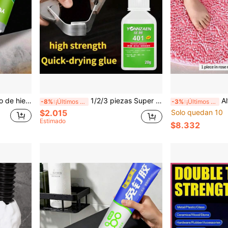
mento AB de soldadura eléctrica impermeable y fuerte para sellado de hierro
1/2/3 piezas Super Glue/Pegamento 401, Super Glue, Pegamento Multiusos, Pegamento de Soldadura de Secado Rápido, Ampliamente Utilizado para Pegar Plástico, Metal, Hierro, Cerámica, Acero Inoxidable, Vidrio, Acrílico, Madera, Material de Zapatos, Piedra y Otros Materiales Varios. Pegamento de Secado Rápido, Pegamento 502, Pegamento para Manualidades, Resistente al Calor, Multifuncional, Soldadura Fuerte, Pegamento para Mantenimiento Diario del Hogar
Alfombra de baño de chenilla con
-8%
¡Últimos 2 días
-3%
¡Últimos 2 días
$2.015
Solo quedan 10
Estimado
$8.332