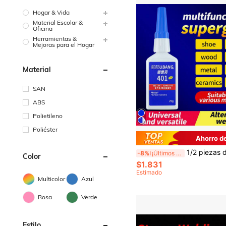
Hogar & Vida
Material Escolar &
Oficina
Herramientas &
Mejoras para el Hogar
Material
SAN
ABS
Polietileno
Poliéster
Ahorro d
1/2 piezas de Súper Pegamento 401, resistente al agua y al calor, adecuado para unir metal, plástico, cerámica, goma, madera, acrílico, bolas de billar, joyerí
-8%
¡Últimos 2 días
Color
$1.831
Estimado
Multicolor
Azul
Rosa
Verde
Estilo