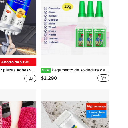
Ahorro de $199
esivo de Fundición/Adhesivo de Reparación de Metal para Radiador, Tanque de Agua, Tanque de Aceite, Radiador, Metal, Hierro, Energía Solar, Tubería de Agua y Otros Adhesivos Especiales Anti Fugas de Agua, Adhesivo de Soldadura Resistente al Calor de Epoxi de Soldadura en Frío
Pegamento de soldadura de uso para 3 personas, adhesivo epoxi de alta resistencia para reparación de metales, relleno de soldadura líquido resistente al agua y al calor, agente de soldadura multiusos para acero inoxidable, hierro, plástico, cerámica, madera y sellado de fugas, super pegamento
NEW
$2.290