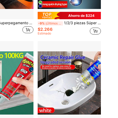
Ahorro de $224
1/2/3 Piezas de Superpegamento para Reparación Fuerte de Zapatos, Pegamento para Zapatos para Reparar Zapatos, Pegamento Específico para Zapatos, Pegamento Universal para Pegar Zapatos Deportivos, Zapatos de Baloncesto, Zapatos Casuales, Zapatos de Cuero, Tacones Altos, Pantuflas y Otros Zapatos, Superpegamento
1/2/3 piezas Súper Pegamento/Pegamento de secado rápido/Multiusos, para unir hierro, metal, vidrio, cerámica, piedra, plástico, madera, goma y neumáticos - Adhesivo de soldadura fuerte multiusos
-9%
¡Últimos 2 días
$2.266
Estimado