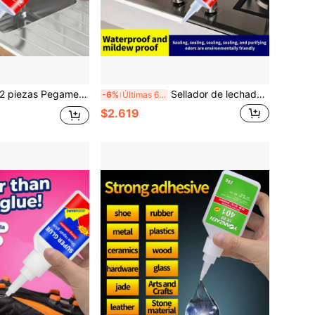
 sellador de lechada impermeable y antimohos para cocina y baño, adecuado para sellar juntas y grietas de inodoro, fregadero, estufa, azulejos, zócalos y baldosas del piso
Sellador de lechada para azulejos impermeable resistente al moho y hongos a prueba de manchas de secado rápido relleno de juntas para baño cocina ducha piso y pared
-6%
Últimas 6 hrs
$2.619