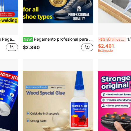
ios. Pegamento 502, Pegamento para Manualidades, Pegamento Multifuncional Resistente a Altas Temperaturas y Fuerte para Mantenimiento Diario del Hogar
Pegamento profesional para reparación de suelas de zapatos, adhesivo transparente suave e impermeable para todo tipo de calzado, pegamento resistente para arreglar zapatos de lona, botas y sandalias
1/2 piezas Pegamento
NEW
-5%
¡Últimos 2 días
$2.461
$2.390
Estimado