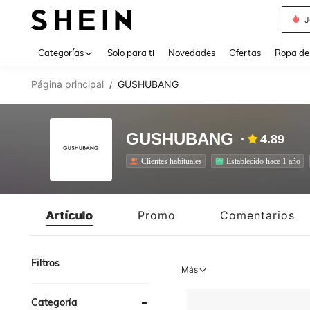
Daz
Use up 
Categorías
Solo para ti
Novedades
Ofertas
Ropa de
Página principal
GUSHUBANG
/
GUSHUBANG
4.89
Clientes habituales
Establecido hace 1 año
Artículo
Promo
Comentarios
Filtros
Más
Categoría