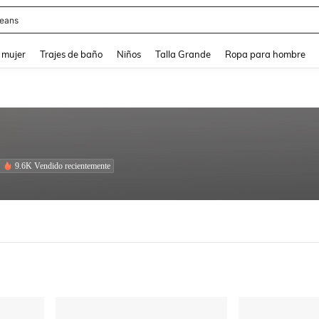
y
and down arrow keys to navigate search Búsqueda reciente and Busca y Encuentr
 mujer
Trajes de baño
Niños
Talla Grande
Ropa para hombre
9.6K Vendido recientemente