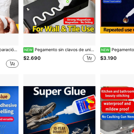
undición, mantenimiento de plomería, pegamento para gam, pegamento para strass
Pegamento sin clavos de unión fuerte, adhesivo de clavos líquidos, pegamento de montaje en pared sin taladro ni agujeros, adhesivo de construcción resistente al agua para baño, cocina, azulejos, espejos, estantes y ganchos, pegamento multiusos para fijación de decoración del hogar
Pegamento en tubo para reparar suelas de zapatos, impermeable, flexible, adhes
NEW
NEW
$2.690
$3.190