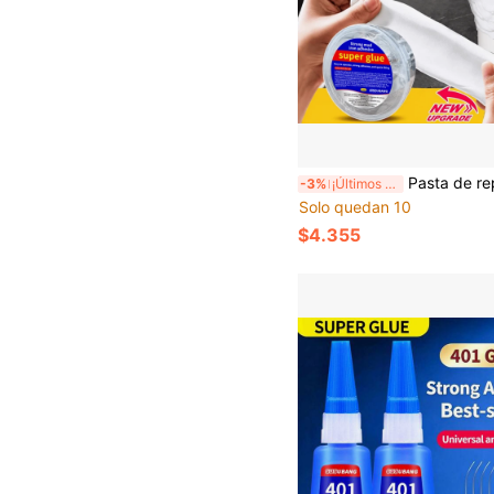
Pasta de reparación de metal de grado industrial, masilla epoxi de alta resistencia, relleno a prueba de fugas para defectos de f
-3%
¡Últimos 2 días
Solo quedan 10
$4.355