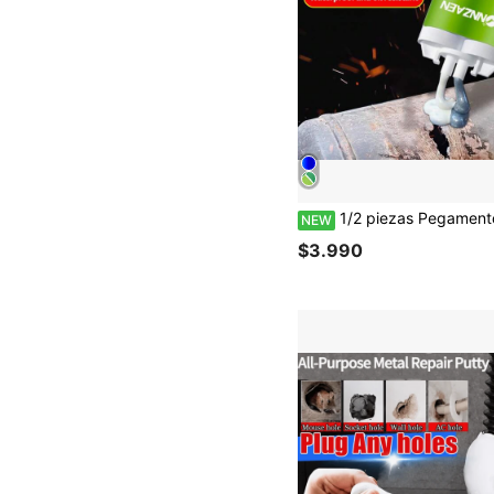
1/2 piezas Pegamento de hierro fundido resistente a altas temperaturas, adhesivo metálico de alta resistencia, radiador de acero inoxidable, agente de reparación de fugas de tuberías de agua de plástico, pega
NEW
$3.990