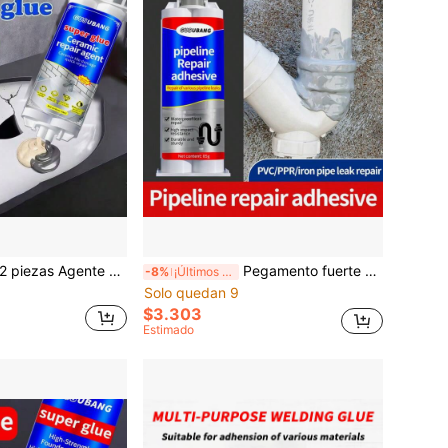
ación de cerámica - Adhesivo impermeable ultra resistente, reparación efectiva de grietas en lavabos de mano, pegamento potente para grietas en bañeras, inodoros, lavabos, restauración y renovación, super pegamento
Pegamento fuerte para reparación de tuberías, adhesivo sellador de fugas para tuberías de PVC, hierro fundido, drenaje, radiadores, resistente a altas temperaturas, secado rápido, agente de reparación impermeable
-8%
¡Últimos 2 días
Solo quedan 9
$3.303
Estimado