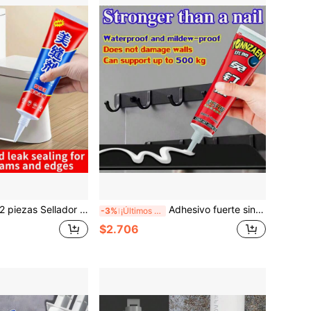
or impermeable y a prueba de moho para lechada, azulejos, azulejos de piso, fregadero de cocina, inodoro, lavabo. Masilla para baño, eliminador de moho
Adhesivo fuerte sin clavos, pegamento de alta resistencia a prueba de agua para instalación en paredes, adecuado para azulejos, madera, metal, baño, cocina, super pegamento
-3%
¡Últimos 2 días
$2.706