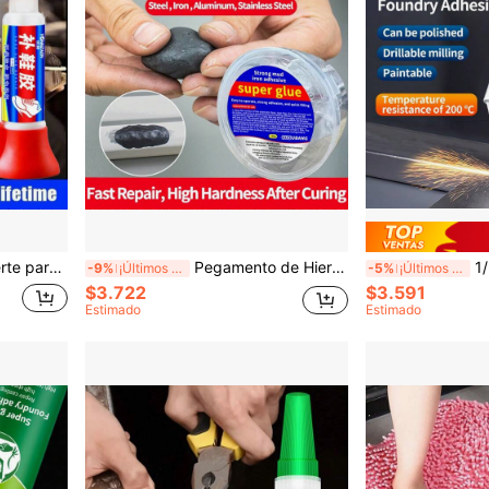
ero, goma, lona, zapatos deportivos, de senderismo, tacones, sandalias y calzado
Pegamento de Hierro y Barro Fuerte, Pegamento de Fundición, Agente de Reparación de Metal Resistente al Calor e Impermeable, Sellador de Plástico y Acero, Pegamento a Base de Agua para Construcción sin Soldadura, Pegamento Fuerte, Pegamento de Colores, Barra de Pegamento, Activador de Slime, Pegamento Corporal
1/2 piezas Adhesivo Super A+B/Adh
-9%
¡Últimos 2 días
-5%
¡Últimos 2 días
$3.722
$3.591
Estimado
Estimado