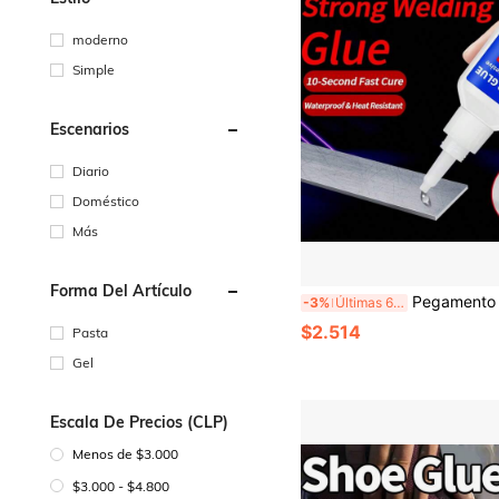
moderno
Simple
Escenarios
Diario
Doméstico
Más
Forma Del Artículo
Pegamento de soldadura de alta resistencia, curado instantáneo de 10 segundos, adhesivo de unión súper fuerte, resistente al agua y al
-3%
Últimas 6 hrs
$2.514
Pasta
Gel
Escala De Precios (CLP)
Menos de $3.000
$3.000 - $4.800