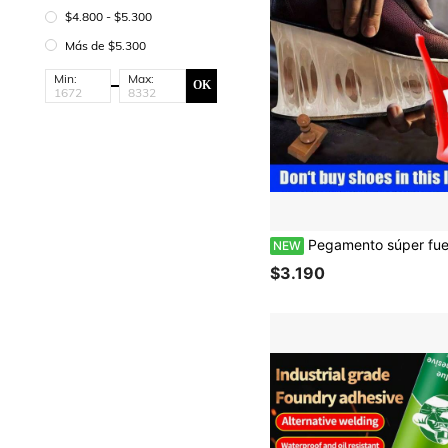
$4.800 - $5.300
Más de $5.300
Min:
Max:
OK
Pegamento súper fuerte para reparación de zapatos, gran capacidad para uso de varias personas, adhesivo para zapatos de alta resistencia e impermeable, grado profesional, flexible y transparente, para reparación de suelas de zapatillas, botas, cu
NEW
$3.190