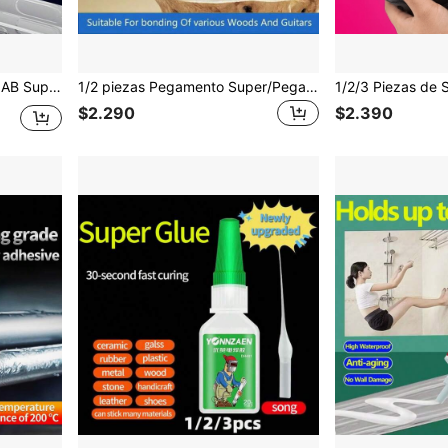
ador de Slime, Pegamento para Tela, Pegamento Corporal, Pistola de Pegamento Termofusible, Activador, Papel Tapiz
1/2 piezas Pegamento Super/Pegamento Fuerte para Madera Adhesivo Fuerte para Carpintería Adhesivo para Madera Sólida Adhesivo para Tablero de Madera Pegatina de Madera Adhesivo para Muebles de Madera Adhesivo Versátil para Reparación de Madera
$2.290
$2.390