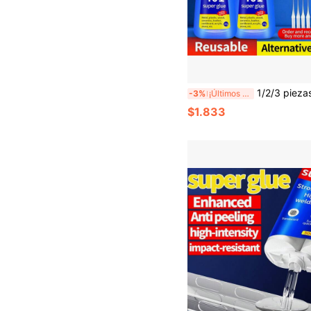
1/2/3 piezas Pegamento Super/Pegamento 401/Pegamento de Secado Rápido/Pegamento Multiusos, Pegamento de Soldadura de Secado Rápido, Ampliamente Utilizado para Pegar Plástico, Metal, Hierro, Cerámica, Acero Inoxidable, Vidrio, Acrílico, Madera, Zapatos, Piedra y Otros Materiales Var
-3%
¡Últimos 2 días
$1.833