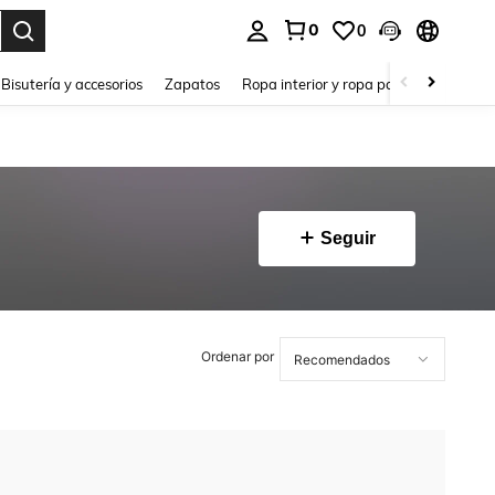
0
0
a. Press Enter to select.
Bisutería y accesorios
Zapatos
Ropa interior y ropa para dormir
Ho
Seguir
Ordenar por