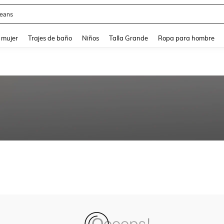
eans
and down arrow keys to navigate search Búsqueda reciente and Busca y Encuentr
 mujer
Trajes de baño
Niños
Talla Grande
Ropa para hombre