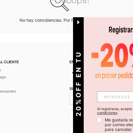
No hay coincidencias. Por favor inténtalo de nuevo.
O
2
0
%
O
F
F
E
N
T
U
P
R
I
M
E
R
P
E
D
I
D
AL CLIENTE
ENCUÉNTRANOS EN
s
Pago
SUSCRÍBETE PARA RECIBIR OFERTA
recuentes
Al registrarse, acept
condiciones
.
CL + 56
Me gustaría re
por correo el
para cancelar 
CL + 56