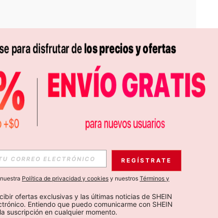
APP
S EXCLUSIVAS, PROMOCIONES Y NOTICIAS DE SHEIN
REGÍSTRATE
Suscribir
a nuestra
Política de privacidad y cookies
y nuestros
Términos y
Suscribirte
cibir ofertas exclusivas y las últimas noticias de SHEIN 
ectrónico. Entiendo que puedo comunicarme con SHEIN 
la suscripción en cualquier momento.
Suscribir