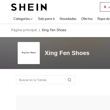
J
Use up 
Categorías
Solo para ti
Novedades
Ofertas
Ropa de
Página principal
Xing Fen Shoes
/
Xing Fen Shoes