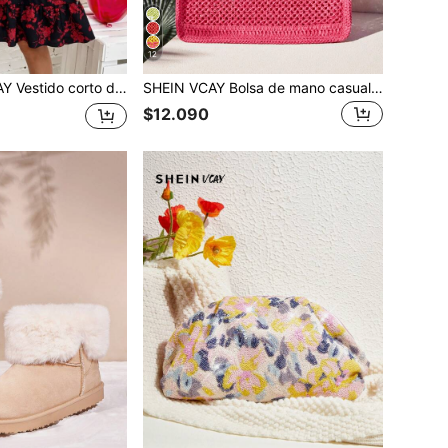
12
rga con estampado floral vintage informal para mujeres, otoño
SHEIN VCAY Bolsa de mano casual de vacaciones con bordado de letras y diseño calado
$12.090