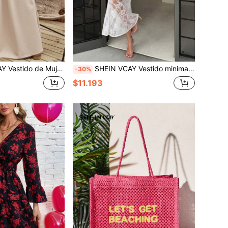
ujer Elegante de unicolor con Tirantes
SHEIN VCAY Vestido minimalista y de moda extra largo, adecuado para el verano, adecuado para vacaciones casuales de primavera/verano, pantalones para mujer para la playa de vacaciones, ropa de mujer de estilo bohemio, atuendo para concierto de música country, atuendo para festivales de vacaciones
-30%
$11.193