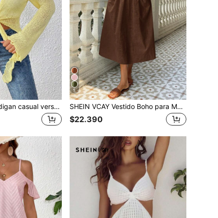
5
SHEIN VCAY Cardigan casual versátil de unicolor con nudo delantero para mujer
SHEIN VCAY Vestido Boho para Mujer Primavera Verano Marrón Lino con Lazo Delantero Vestido Midi de Sol Ropa de Playa para Mujer Atuendos de Playa Mujer Rave Festival Vacaciones Nash
$22.390