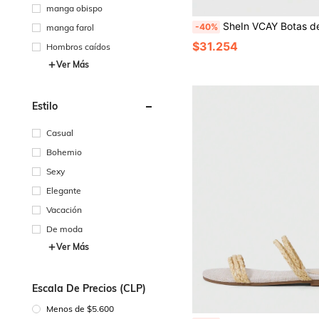
manga obispo
SheIn VCAY Botas de mujer elegantes de tacón grueso y punta afila
-40%
manga farol
$31.254
Hombros caídos
Ver Más
Estilo
Casual
Bohemio
Sexy
Elegante
Vacación
De moda
Ver Más
Escala De Precios (CLP)
Menos de $5.600