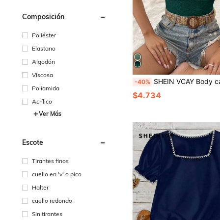
Composición
Poliéster
Elastano
Algodón
Viscosa
SHEIN VCAY Body casual con mangas de vuelo y
-40%
Poliamida
$4.734
Acrílico
Ver Más
Escote
Tirantes finos
cuello en 'v' o pico
Halter
cuello redondo
Sin tirantes