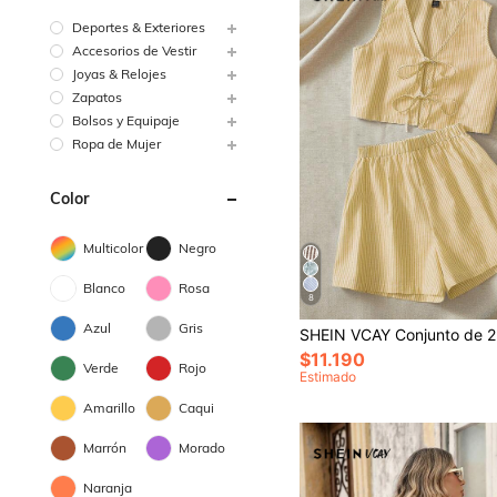
Deportes & Exteriores
Accesorios de Vestir
Joyas & Relojes
Zapatos
Bolsos y Equipaje
Ropa de Mujer
Color
Multicolor
Negro
Blanco
Rosa
8
Azul
Gris
$11.190
Verde
Rojo
Estimado
Amarillo
Caqui
Marrón
Morado
Naranja