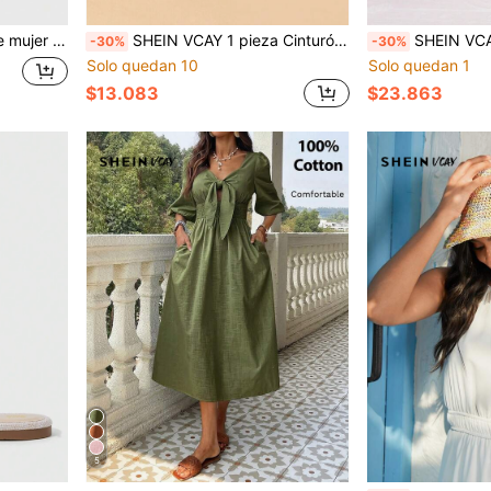
da estilo botas vaqueras
SHEIN VCAY 1 pieza Cinturón trenzado de estilo bohemio con hebilla redonda de hilo dorado hecho a mano de ganchillo con estilo básico lindo para mujer, adecuado para playa, picnic, vacaciones, escuela
SHEIN VCAY Botas de tobill
-30%
-30%
Solo quedan 10
Solo quedan 1
$13.083
$23.863
5