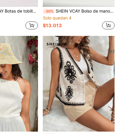
o cómodas, versátiles y de moda para mujer
SHEIN VCAY Bolso de mano asimétrico (diseño al azar)
-30%
Solo quedan 4
$13.013