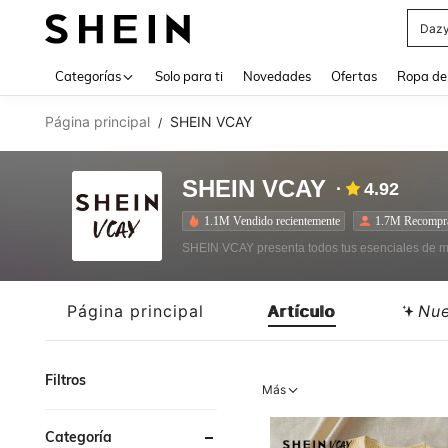
Daz
Use up 
Categorías
Solo para ti
Novedades
Ofertas
Ropa de
Página principal
SHEIN VCAY
/
SHEIN VCAY
4.92
1.1M Vendido recientemente
1.7M Recompr
SHEIN VCAY presenta todos tus esenciales de mo
Página principal
Artículo
Nu
Filtros
Más
Categoría