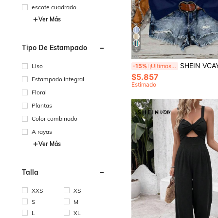
escote cuadrado
Ver Más
Tipo De Estampado
8
SHEIN VCAY Blusa casual de cuello cuadrado con estampado para mujer, a
-15%
¡Últimos 3 días
Liso
$5.857
Estampado Integral
Estimado
Floral
Plantas
Color combinado
A rayas
Ver Más
Talla
XXS
XS
S
M
L
XL