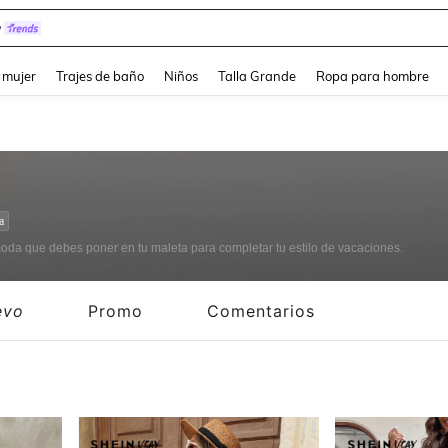
y
and down arrow keys to navigate search Búsqueda reciente and Busca y Encuentr
 mujer
Trajes de baño
Niños
Talla Grande
Ropa para hombre
a
da que debes poner en tu maleta para completar tu estilo de vacaciones.
evo
Promo
Comentarios