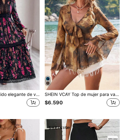
SHEIN VCAY Vestido elegante de vacaciones con estampado floral y patchwork de encaje para mujer
SHEIN VCAY Top de mujer para vacaciones con cuello en V, manga larga, estampado tie-dye y lazo
$6.590