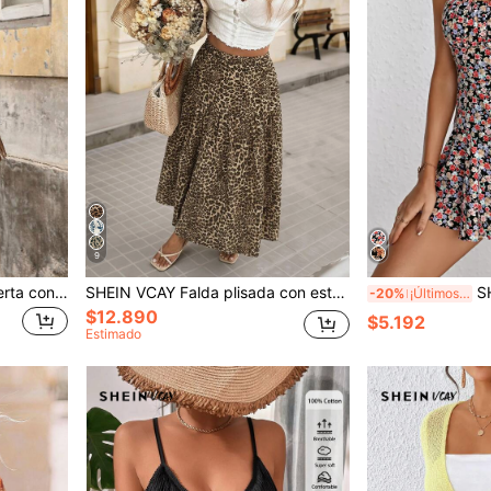
9
SHEIN VCAY Chaqueta abierta con ribete de borlas de unicolor para mujer
SHEIN VCAY Falda plisada con estampado de leopardo línea A para mujer
SHEIN
-20%
¡Últimos 2 días
$12.890
$5.192
Estimado