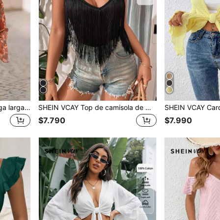
SHEIN VCAY Blusa de manga larga con estampado floral y nudo delantero para mujer, ideal para vacaciones
SHEIN VCAY Top de camisola de mujer de unicolor con diseño de borlas, casual y versátil para uso diario
$7.790
$7.990