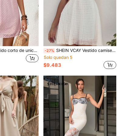
SHEIN VCAY Vestido corto de unicolor con hombros descubiertos de moda para vacaciones, vestido mini de verano 2026 con escote en V, tirantes finos y hombros descubiertos en color rosa claro, vestido holgado con mangas con volantes y línea A, vestido casual de playa de deseo puro para vacaciones, vestido elegante para citas en la playa, vestidos de verano casuales para mujer, vestido Zanea de mujer chic para resort
SHEIN VCAY Vestido camisero mini de mujer de unicolor con drapeado en el pecho y diseño calado
-27%
Solo quedan 5
$9.483