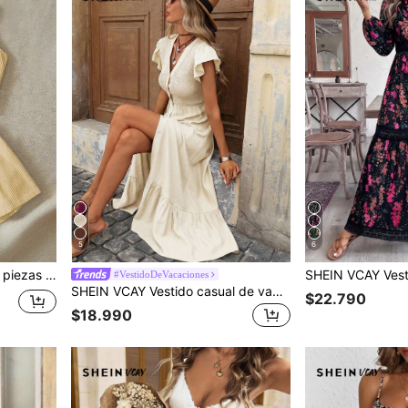
5
6
SHEIN VCAY Conjunto de 2 piezas de top corto y shorts holgados de cintura alta con patrón de rayas tejido casual para mujer
#VestidoDeVacaciones
SHEIN VCAY Vestido casual de vacaciones para mujer con fruncido, mangas volantes, dobladillo con volantes, tela texturizada, primavera/verano
$22.790
$18.990