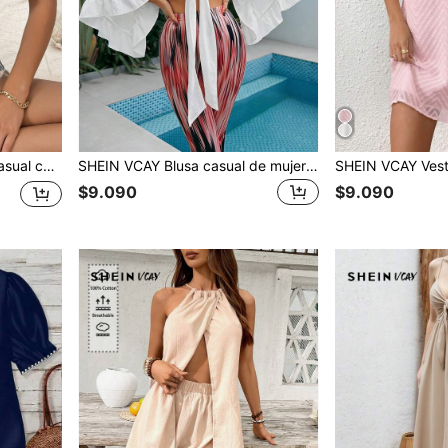
 bordado calado
SHEIN VCAY Blusa casual de mujer de unicolor con tejido y ribete de volantes
$9.090
$9.090