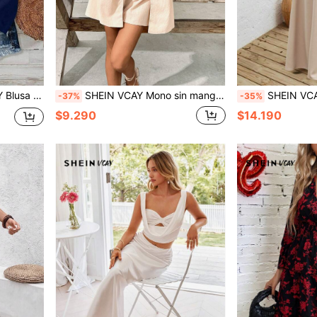
decuada para vacaciones de primavera/verano
SHEIN VCAY Mono sin mangas de unicolor minimalista para mujer, adecuado para el verano
SHEIN VCAY Vestido de M
-37%
-35%
$9.290
$14.190