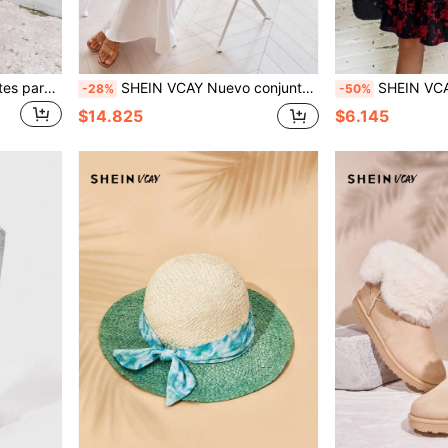
SHEIN VCAY Mono de tirantes para mujer de verano con nudo delantero, abertura y pierna ancha
SHEIN VCAY Nuevo conjunto de 2 piezas de top corto de satén de unicolor con cuello en V profundo y sin mangas y falda larga de cintura alta, atuendo de vacaciones para mujer, vestidos de verano para vacaciones, atuendo de vacaciones en la playa, ropa de mujer para vacaciones tropicales, atuendos de verano para mujeres, blanco, conjunto de dos piezas para mujeres, vestidos elegantes para mujeres, carnaval, vestidos blancos elegantes y clásicos, adecuados para fiesta, cita, té de la tarde, atuendo de verano, vacaciones en la playa, festival de música
SHEIN VCAY Vestido corto de manga la
-28%
-50%
$14.825
$6.145