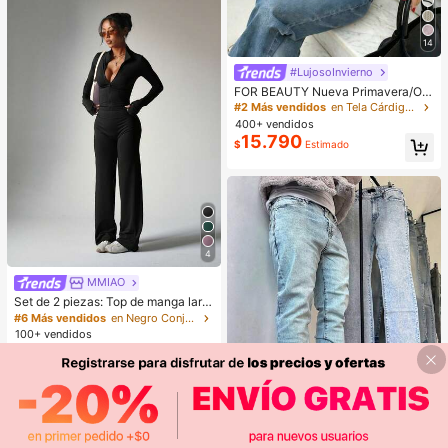
ampado de guepardo
14
#LujosoInvierno
FOR BEAUTY Nueva Primavera/Oto
ño Mujer Top de Punto Corto con B
#2 Más vendidos
en Tela Cárdigans de mujer
otones Delanteros, Cuello Redond
400+ vendidos
o, Manga Larga, Color Albaricoque
15.790
$
Estimado
Vintage, Top de Otoño
4
MMIAO
Set de 2 piezas: Top de manga larg
a con cierre de cremallera morado
#6 Más vendidos
en Negro Conjuntos deportivos para mujer
+ Pantalones anchos de pierna anc
100+ vendidos
ha sueltos, conjunto de yoga y dep
17.305
$
orte
-17%
Último día
5