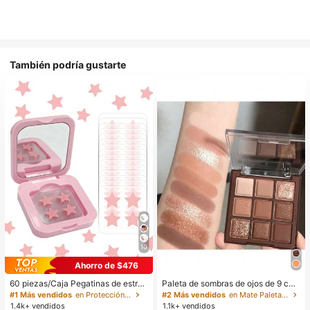
También podría gustarte
10
Ahorro de $476
60 piezas/Caja Pegatinas de estrell
Paleta de sombras de ojos de 9 col
a lindas - Pegatinas faciales, sin al
ores de tonos tierra neutros de cho
#1 Más vendidos
en Protección de la piel
#2 Más vendidos
en Mate Paletas de sombras de ojos
cohol, sin fragancia, suaves en la pi
colate con leche, maquillaje ligero,
1.4k+ vendidos
1.1k+ vendidos