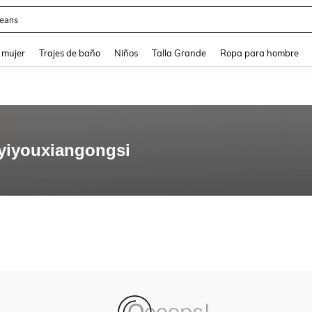
eans
and down arrow keys to navigate search Búsqueda reciente and Busca y Encuentr
 mujer
Trajes de baño
Niños
Talla Grande
Ropa para hombre
yiyouxiangongsi