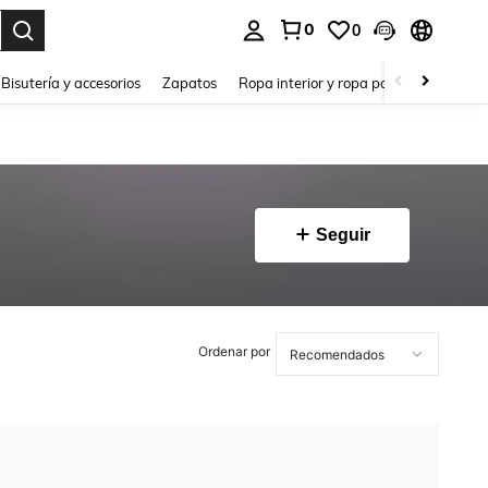
0
0
a. Press Enter to select.
Bisutería y accesorios
Zapatos
Ropa interior y ropa para dormir
Ho
Seguir
Ordenar por