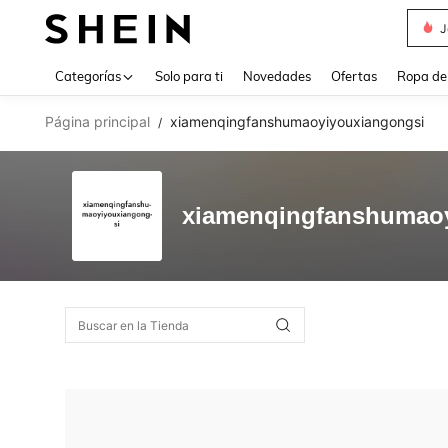
J
Use up 
Categorías
Solo para ti
Novedades
Ofertas
Ropa de
Página principal
xiamenqingfanshumaoyiyouxiangongsi
/
xiamenqingfanshumao