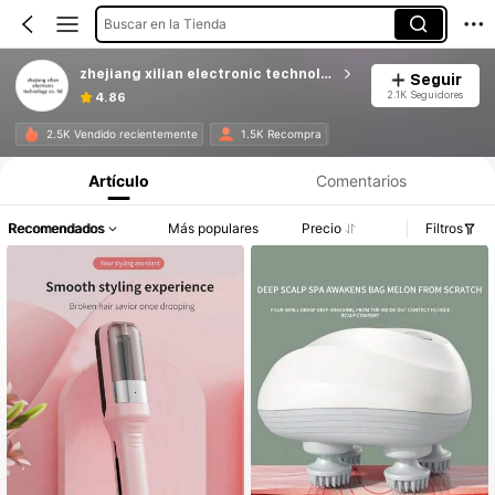
Buscar en la Tienda
zhejiang xilian electronic technology co. ltd
Seguir
2.1K Seguidores
4.86
2.5K Vendido recientemente
1.5K Recompra
Artículo
Comentarios
Recomendados
Más populares
Precio
Filtros